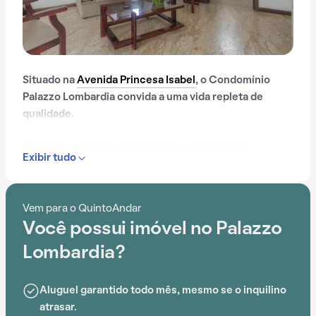
Situado na
Avenida Princesa Isabel
, o Condomínio
Palazzo Lombardia convida a uma vida repleta de
qualidade.
Equipado com portaria 24 horas, elevador, gás
Exibir tudo
encanado e playground, oferece inúmeras opções de
entretenimento e lazer aos moradores.
Vem para o QuintoAndar
A proximidade com Hopital Portugues - Maternidade
Você possui imóvel no Palazzo
Santamaria, Escola Pantheon, Hospital Portugues -
Emergência Ortopédica, Hospital Português, Escola
Lombardia?
Kimimo e Vilamar Lojas é um benefício acessível aos
moradores do Condomínio Palazzo Lombardia.
Aluguel garantido todo mês, mesmo se o inquilino
atrasar.