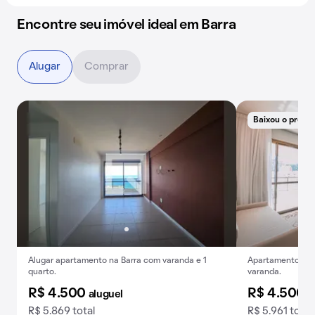
Encontre seu imóvel ideal em Barra
Alugar
Comprar
Baixou o preço
Alugar apartamento na Barra com varanda e 1
Apartamento para
quarto.
varanda.
R$ 4.500
R$ 4.500
aluguel
a
R$ 5.869 total
R$ 5.961 total