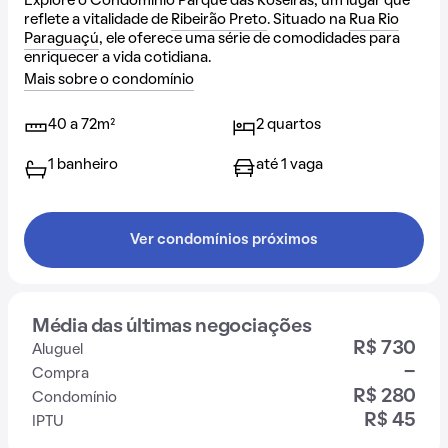
Explore o Condomínio Parque das Roseiras, um lugar que
reflete a vitalidade de
Ribeirão Preto
. Situado na
Rua Rio
Paraguaçú
, ele oferece uma série de comodidades para
enriquecer a vida cotidiana.
Mais sobre o condomínio
40 a 72m²
2 quartos
1 banheiro
até 1 vaga
Ver condomínios próximos
Média das últimas negociações
R$ 730
Aluguel
-
Compra
R$ 280
Condomínio
R$ 45
IPTU