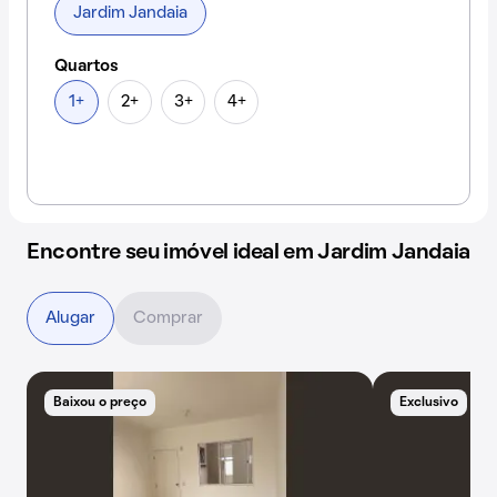
Jardim Jandaia
Quartos
1+
2+
3+
4+
Encontre seu imóvel ideal em Jardim Jandaia
Alugar
Comprar
Baixou o preço
Exclusivo
B