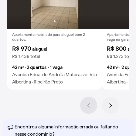
Apartamento mobiliado para aluguel com 2
Apartamento de 2
quartos.
vaga na garagem
R$ 970
R$ 800
aluguel
alu
R$ 1.438 total
R$ 1.273 total
42 m² · 2 quartos · 1 vaga
42 m² · 2 quart
Avenida Eduardo Andréia Matarazzo, Vila
Avenida Eduar
Albertina · Ribeirão Preto
Albertina · Ri
Encontrou alguma informação errada ou faltando
nesse condomínio?