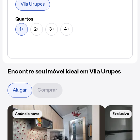
Vila Urupes
Quartos
1+
2+
3+
4+
Encontre seu imóvel ideal em Vila Urupes
Alugar
Comprar
Anúncio novo
Exclusivo
B