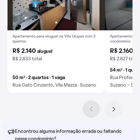
Apartamento para aluguel na Vila Urupes com 2
Apartamento para
quartos.
condomínio.
R$ 2.140
R$ 2.160
aluguel
al
R$ 2.833 total
R$ 2.827 total
54 m² · 1 quar
50 m² · 2 quartos · 1 vaga
Rua Professor
Rua Gato Cinzento, Vila Mazza · Suzano
Suzano - Sp Br
Encontrou alguma informação errada ou faltando
nesse condomínio?