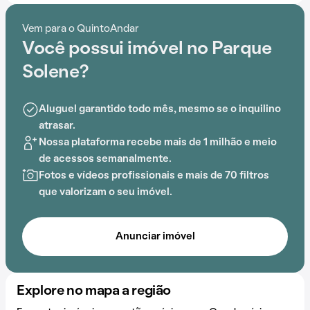
Com portaria 24 horas, salão de festas, gás encanado,
churrasqueira, playground e espaço gourmet na área
Vem para o QuintoAndar
comum, o Condomínio Parque Solene é ideal para
Você possui imóvel no Parque
quem busca conforto e entretenimento.
Solene?
Aluguel garantido todo mês, mesmo se o inquilino
atrasar.
Nossa plataforma recebe mais de 1 milhão e meio
de acessos semanalmente.
Fotos e vídeos profissionais e mais de 70 filtros
que valorizam o seu imóvel.
Anunciar imóvel
Explore no mapa a região