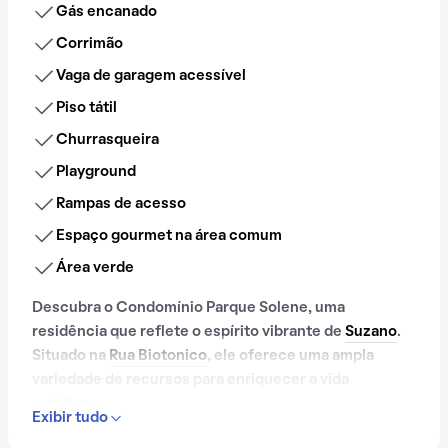
Gás encanado
Corrimão
Vaga de garagem acessível
Piso tátil
Churrasqueira
Playground
Rampas de acesso
Espaço gourmet na área comum
Área verde
Descubra o Condomínio Parque Solene, uma
residência que reflete o espírito vibrante de
Suzano
.
Situado na
Rua Biotonico
, ele oferece uma ampla
variedade de recursos para enriquecer a vida
cotidiana.
Exibir tudo