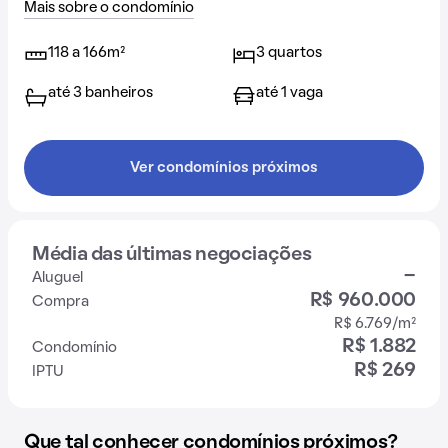
Mais sobre o condomínio
118 a 166m²
3 quartos
até 3 banheiros
até 1 vaga
Ver condomínios próximos
Média das últimas negociações
-
Aluguel
R$ 960.000
Compra
R$ 6.769/m²
R$ 1.882
Condomínio
R$ 269
IPTU
Que tal conhecer condomínios próximos?