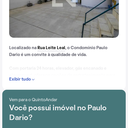
Localizado na
Rua Leite Leal
, o Condomínio Paulo
Dario é um convite à qualidade de vida.
Com portaria 24 horas, elevador, gás encanado e
playground, oferece opções de entretenimento para
Exibir tudo
todas as idades.
Além disso, a localização próximo a CCAA Laranjeiras,
Vem para o QuintoAndar
Escola Municipal José de Alencar, Instituto Nacional
Você possui imóvel no Paulo
de Educacão de Surdos (INES), Clínica Ênio Serra,
Morro do Chico e Fluminense Futebol Clube está
Dario?
prontamente acessível para os moradores do