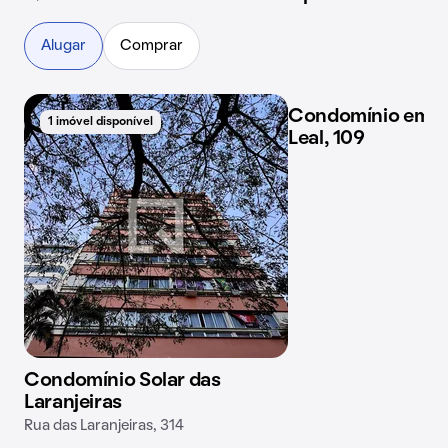
Alugar
Comprar
Condomínio em Ru
1 imóvel disponível
1 imóvel disponível
Leal, 109
Condomínio Solar das
Laranjeiras
Rua das Laranjeiras, 314