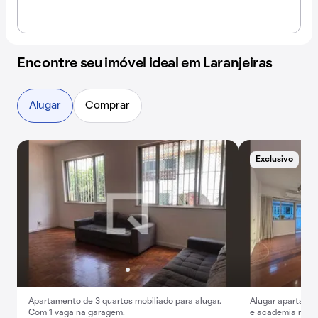
Encontre seu imóvel ideal em Laranjeiras
Alugar
Comprar
Exclusivo
A
Apartamento de 3 quartos mobiliado para alugar.
Alugar apartamen
Com 1 vaga na garagem.
e academia no c