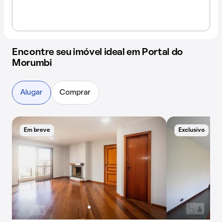
Encontre seu imóvel ideal em Portal do
Morumbi
Alugar
Comprar
Em breve
Exclusivo
E