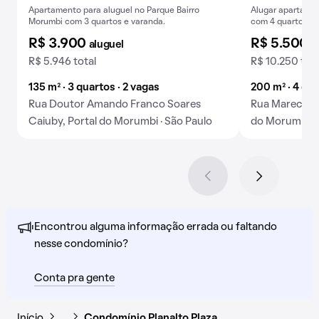
Apartamento para aluguel no Parque Bairro
Alugar apartamen
Morumbi com 3 quartos e varanda.
com 4 quartos e 
R$ 3.900
R$ 5.500
aluguel
a
R$ 5.946 total
R$ 10.250 tota
135 m² · 3 quartos · 2 vagas
200 m² · 4 qua
Rua Doutor Amando Franco Soares
Rua Marechal 
Caiuby, Portal do Morumbi · São Paulo
do Morumbi · 
Encontrou alguma informação errada ou faltando
nesse condomínio?
Conta pra gente
Início
…
Condomínio Planalto Plaza