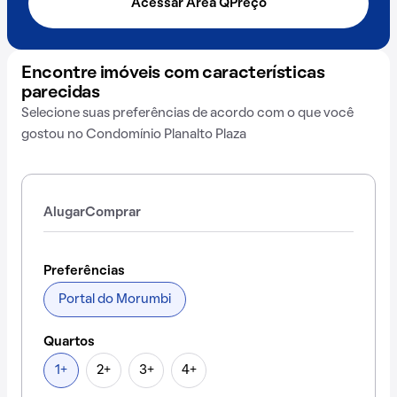
Acessar Área QPreço
Encontre imóveis com características
parecidas
Selecione suas preferências de acordo com o que você
gostou no Condomínio Planalto Plaza
Alugar
Comprar
Preferências
Portal do Morumbi
Quartos
1+
2+
3+
4+