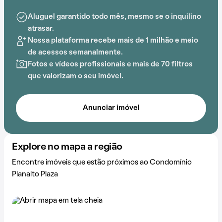
A localização também oferece opções de Colégio
Aluguel garantido todo mês, mesmo se o inquilino
Anglo Morumbi, EMEI Antônio Carlos Pacheco, Lar
atrasar.
Jesus Maria e José (CCA), Vargas Colégio de
Nossa plataforma recebe mais de 1 milhão e meio
Educação Infantil, Hospital Family e Fisioterapia
de acessos semanalmente.
Ortoclimed e a região pode agradar quem gosta de
Fotos e vídeos profissionais e mais de 70 filtros
resolver as coisas perto de casa.
que valorizam o seu imóvel.
Anunciar imóvel
Explore no mapa a região
Encontre imóveis que estão próximos ao Condomínio
Planalto Plaza