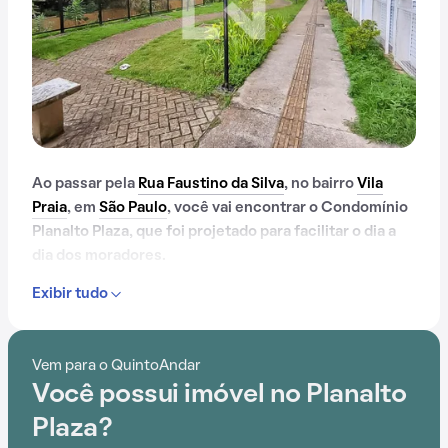
Ao passar pela
Rua Faustino da Silva
, no bairro
Vila
Praia
, em
São Paulo
, você vai encontrar o Condomínio
Planalto Plaza, que foi projetado para facilitar o dia a
dia dos moradores.
Exibir tudo
Se você que mudar pra um lugar cheio de
comodidades, o Condomínio Planalto Plaza pode ser
uma boa escolha. Aproveite a chance de viver ótimos
Vem para o QuintoAndar
momentos sem sair de casa e more em um condomínio
Você possui imóvel no Planalto
que oferece salão de festas, gás encanado,
playground e espaço gourmet na área comum.
Plaza?