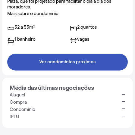
Plaza, que foi projetado para facilitar o dia a dia dos
moradores.
Mais sobre o condomínio
52 a 55m²
2 quartos
1 banheiro
vagas
Ver condomínios próximos
Média das últimas negociações
-
Aluguel
-
Compra
-
Condomínio
-
IPTU