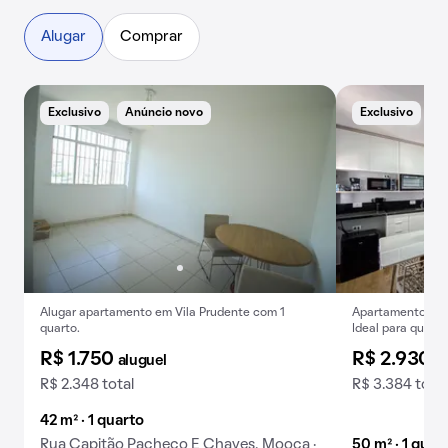
Alugar
Comprar
Exclusivo
Anúncio novo
Exclusivo
B
Alugar apartamento em Vila Prudente com 1
Apartamento mobi
quarto.
Ideal para quem 
R$ 1.750
R$ 2.930
aluguel
a
R$ 2.348 total
R$ 3.384 total
42 m² · 1 quarto
Rua Capitão Pacheco E Chaves, Mooca ·
50 m² · 1 quar