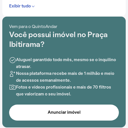
cotidiana.
Exibir tudo
Com portaria 24 horas, elevador, academia, piscina,
quadra esportiva, salão de festas, churrasqueira,
Vem para o QuintoAndar
playground e brinquedoteca, o Condomínio Praça
Você possui imóvel no Praça
Ibitirama é ideal para quem busca conforto e
entretenimento.
Ibitirama?
A proximidade com Shopping Central Plaza,
Aluguel garantido todo mês, mesmo se o inquilino
Comendador Ermenilo Matarazzo,
Estação
atrasar.
Tamanduatei
, Parque Prof. Lydia Natalizio Diogo,
Nossa plataforma recebe mais de 1 milhão e meio
Parque Ecológico Vila Prudente e CEU Vila Alpina
de acessos semanalmente.
adiciona praticidade a essa experiência.
Fotos e vídeos profissionais e mais de 70 filtros
que valorizam o seu imóvel.
Anunciar imóvel