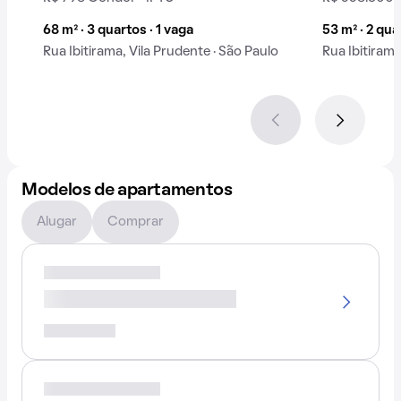
68 m² · 3 quartos · 1 vaga
53 m² · 2 qua
Rua Ibitirama, Vila Prudente · São Paulo
Rua Ibitirama
Modelos de apartamentos
Alugar
Comprar