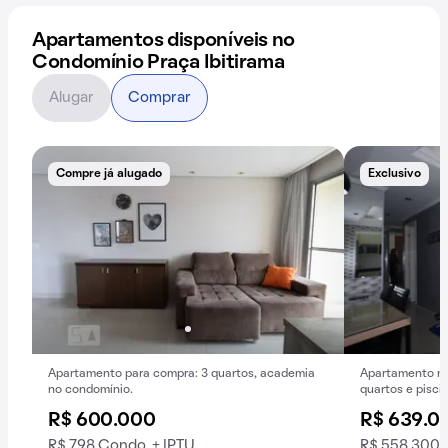
Apartamentos disponíveis no
Condomínio Praça Ibitirama
Alugar
Comprar
Compre já alugado
Exclusivo
Apartamento para compra: 3 quartos, academia
Apartamento mo
no condomínio.
quartos e piscin
R$ 600.000
R$ 639.0
R$ 798 Condo. + IPTU
R$ 558.300 