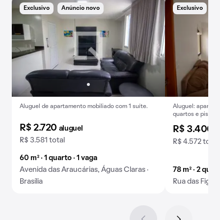
Exclusivo
Anúncio novo
Exclusivo
A
Aluguel de apartamento mobiliado com 1 suíte.
Aluguel: aparta
quartos e piscin
R$ 2.720
aluguel
R$ 3.400
a
R$ 3.581 total
R$ 4.572 total
60 m² · 1 quarto · 1 vaga
Avenida das Araucárias, Águas Claras ·
78 m² · 2 quart
Brasília
Rua das Figuei