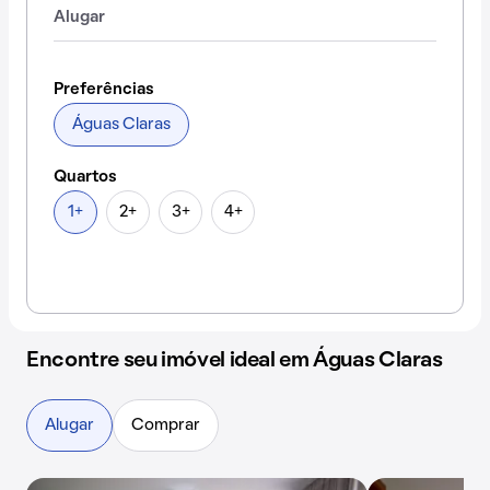
Alugar
Preferências
Águas Claras
Quartos
1+
2+
3+
4+
Encontre seu imóvel ideal em Águas Claras
Alugar
Comprar