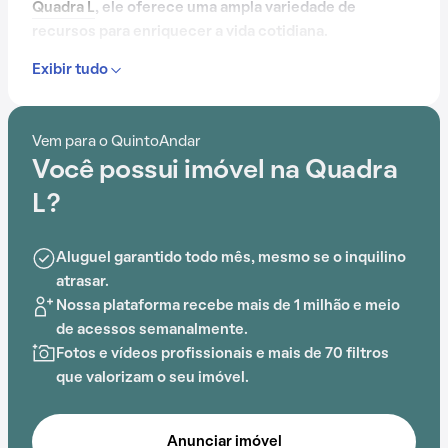
Quadra L
, ele oferece uma ampla variedade de
recursos para enriquecer a vida cotidiana.
Exibir tudo
Com portaria 24 horas, elevador, piscina, quadra
esportiva, salão de festas, gás encanado, playground,
brinquedoteca e espaço gourmet na área comum,
Vem para o QuintoAndar
este condomínio é ideal para quem busca conforto e
Você possui imóvel na Quadra
entretenimento.
L?
Aluguel garantido todo mês, mesmo se o inquilino
atrasar.
Nossa plataforma recebe mais de 1 milhão e meio
de acessos semanalmente.
Fotos e vídeos profissionais e mais de 70 filtros
que valorizam o seu imóvel.
Anunciar imóvel