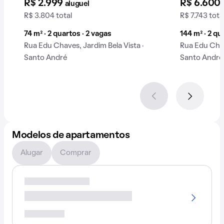
R$ 2.999
R$ 6.600
aluguel
R$ 3.804 total
R$ 7.743 tota
74 m² · 2 quartos · 2 vagas
144 m² · 2 qu
Rua Edu Chaves, Jardim Bela Vista ·
Rua Edu Chav
Santo André
Santo André
Modelos de apartamentos
Alugar
Comprar