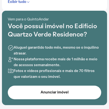
Exibir tudo
Com portaria 24 horas, elevador, academia, piscina,
salão de festas e churrasqueira, o Edifício Quartzo
Vem para o QuintoAndar
Verde Residence é ideal para quem busca conforto e
Você possui imóvel no Edifício
entretenimento.
Quartzo Verde Residence?
A proximidade com Jardim dos Pequeñitos, Etip,
Estímulo, Villa Baby, Águia Dourada e Magistral
Aluguel garantido todo mês, mesmo se o inquilino
adiciona praticidade a essa experiência.
atrasar.
Nossa plataforma recebe mais de 1 milhão e meio
de acessos semanalmente.
Fotos e vídeos profissionais e mais de 70 filtros
que valorizam o seu imóvel.
Anunciar imóvel