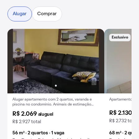
Alugar
Comprar
Exclusivo
Alugar apartamento com 2 quartos, varanda e
Apartamento para
piscina no condomínio. Animais de estimação
permitidos.
R$ 2.130
al
R$ 2.069
aluguel
R$ 2.732 total
R$ 2.927 total
56 m² · 2 quartos · 1 vaga
68 m² · 2 quar