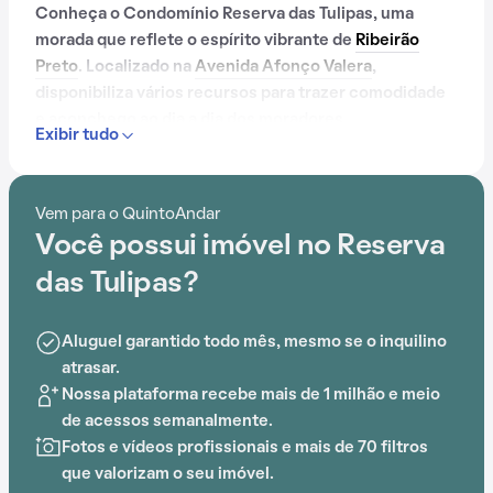
Conheça o Condomínio Reserva das Tulipas, uma
morada que reflete o espírito vibrante de
Ribeirão
Preto
. Localizado na
Avenida Afonço Valera
,
disponibiliza vários recursos para trazer comodidade
e aconchego ao dia a dia dos moradores.
Exibir tudo
Contando com portaria 24 horas, piscina, salão de
festas, playground e brinquedoteca, o Condomínio
Vem para o QuintoAndar
Reserva das Tulipas é preparado para atender às
Você possui imóvel no Reserva
necessidades dos moradores que buscam lazer e
conforto em um só lugar.
das Tulipas?
Aluguel garantido todo mês, mesmo se o inquilino
atrasar.
Nossa plataforma recebe mais de 1 milhão e meio
de acessos semanalmente.
Fotos e vídeos profissionais e mais de 70 filtros
que valorizam o seu imóvel.