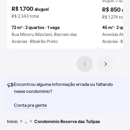
aluguel, 2 quarto
R$ 1.700
aluguel
R$ 850
alug
R$ 2.343 total
R$ 1.274 total
72 m² · 2 quartos · 1 vaga
45 m² · 2 quar
Rua Minoru Mizutani, Recreio das
Avenida Afonç
Acácias · Ribeirão Preto
Acácias · Ribe
Encontrou alguma informação errada ou faltando
nesse condomínio?
Conta pra gente
Início
…
Condomínio Reserva das Tulipas