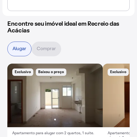
Encontre seu imóvel ideal em Recreio das
Acácias
Alugar
Comprar
Exclusivo
Baixou o preço
Exclusivo
E
Apartamento para alugar com 2 quartos, 1 suíte.
Apartamento no 