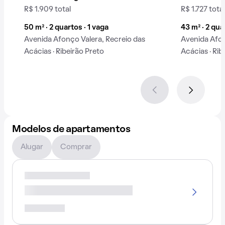
R$ 1.909 total
R$ 1.727 total
50 m² · 2 quartos · 1 vaga
43 m² · 2 qua
Avenida Afonço Valera, Recreio das
Avenida Afon
Acácias · Ribeirão Preto
Acácias · Rib
Modelos de apartamentos
Alugar
Comprar