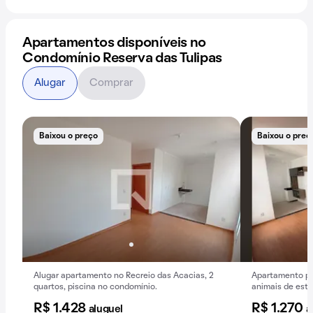
Apartamentos disponíveis no
Condomínio Reserva das Tulipas
Alugar
Comprar
Baixou o preço
Baixou o preç
Alugar apartamento no Recreio das Acacias, 2
Apartamento pa
quartos, piscina no condomínio.
animais de est
R$ 1.428
R$ 1.270
aluguel
a