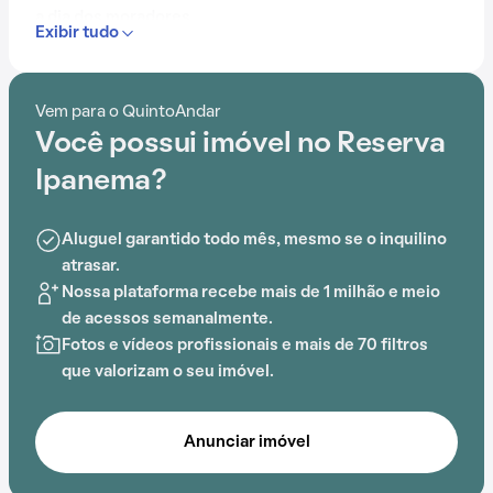
a dia dos moradores.
Exibir tudo
Contando com portaria 24 horas, academia, piscina,
quadra esportiva, salão de festas, churrasqueira,
Vem para o QuintoAndar
playground e salão de jogos, o Condomínio Reserva
Você possui imóvel no Reserva
Ipanema é preparado para atender às necessidades
dos moradores que buscam lazer e conforto em um só
Ipanema?
lugar.
Aluguel garantido todo mês, mesmo se o inquilino
atrasar.
Nossa plataforma recebe mais de 1 milhão e meio
de acessos semanalmente.
Fotos e vídeos profissionais e mais de 70 filtros
que valorizam o seu imóvel.
Anunciar imóvel