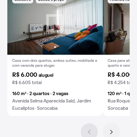
Casa com dois quartos, ambos suítes, mobiliada e
Casa para alugue
com varanda para alugar.
quarto e varanda
R$ 6.000
R$ 4.000
aluguel
a
R$ 6.605 total
R$ 4.254 total
160 m² · 2 quartos · 2 vagas
120 m² · 1 qua
Avenida Selma Aparecida Said, Jardim
Rua Roque Nun
Eucaliptos · Sorocaba
Sorocaba