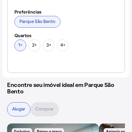
Preferências
Parque São Bento
Quartos
1+
2+
3+
4+
Encontre seu imóvel ideal em Parque São
Bento
Alugar
Comprar
Exclusivo
Baixou o preço
Anúncio novo