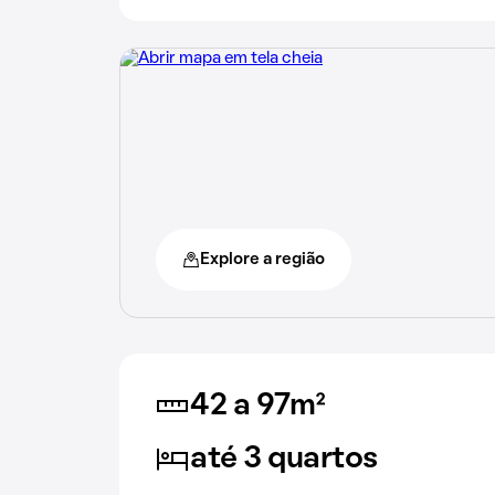
Explore a região
42 a 97m²
até 3 quartos