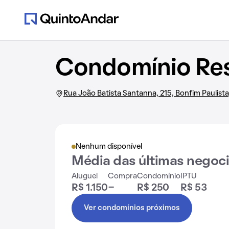
Condomínio Res
Rua João Batista Santanna, 215, Bonfim Paulista
Nenhum disponível
Média das últimas negoc
Aluguel
Compra
Condomínio
IPTU
R$ 1.150
-
R$ 250
R$ 53
Ver condomínios próximos