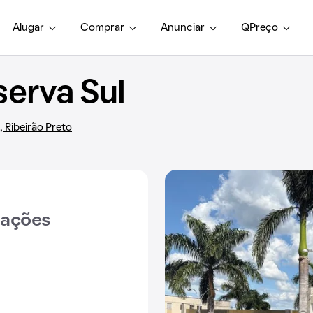
Alugar
Comprar
Anunciar
QPreço
erva Sul
, Ribeirão Preto
iações