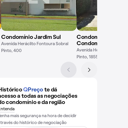
Condomínio Jardim Sul
Condomínio Eviden
Condomínio
Avenida Heráclito Fontoura Sobral
Avenida Heráclito Fontour
Pinto, 400
Pinto, 1855
Histórico
Q
Preço
te dá
acesso a todas as negociações
do condomínio e da região
Entenda
Tenha mais segurança na hora de decidir
através do histórico de negociação