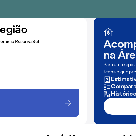
região
omínio Reserva Sul
Acomp
na
Áre
Para uma rápid
tenha o que pre
Estimativ
Comparaç
Históric