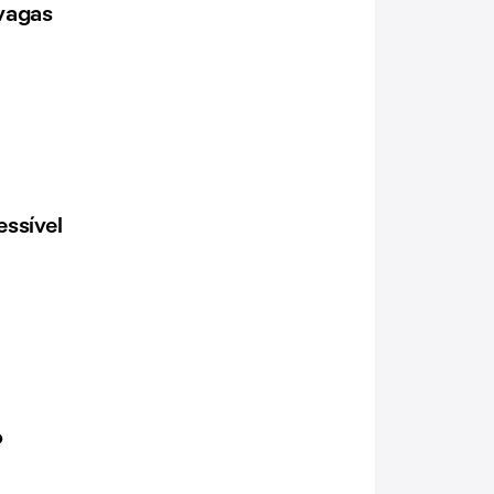
vagas
ssível
o