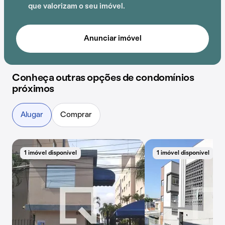
Cuidados Paliativos e Escola Professor David R. dos
que valorizam o seu imóvel.
Santos acrescenta praticidade e comodidade na
rotina dos que residem no local.
Anunciar imóvel
Conheça outras opções de condomínios
próximos
Alugar
Comprar
1 imóvel disponível
1 imóvel disponível