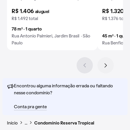
R$ 1.406
R$ 1.320
aluguel
al
R$ 1.492 total
R$ 1.376 total
78 m² · 1 quarto
Rua Antonio Palmieri, Jardim Brasil · São
45 m² · 1 quar
Paulo
Rua Benfica, J
Encontrou alguma informação errada ou faltando
nesse condomínio?
Conta pra gente
Início
…
Condomínio Reserva Tropical