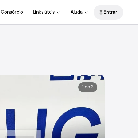
Consórcio
Links úteis
Ajuda
Entrar
1 de 3