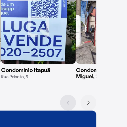
Condomínio Itapuã
Condomínio em Ave
Miguel, 2789
Rua Peixoto, 9