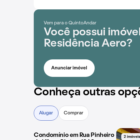
Vem para o QuintoAndar
Você possui imóve
Residência Aero?
Anunciar imóvel
Conheça outras opç
Alugar
Comprar
Condomínio em Rua Pinheiro
4 imóveis disponíveis
2 imóveis