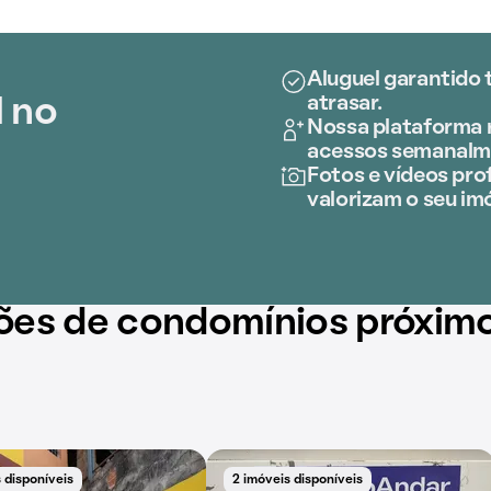
Aluguel garantido 
atrasar.
l no
Nossa plataforma r
acessos semanalm
Fotos e vídeos prof
valorizam o seu im
ões de condomínios próxim
 disponíveis
2 imóveis disponíveis