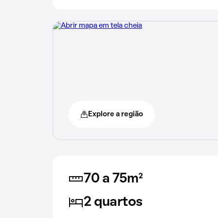
Explore a região
70 a 75m²
2 quartos