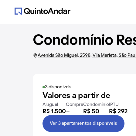
Condomínio Res
Avenida São Miguel, 2598, Vila Marieta, São Pau
3 disponíveis
Valores a partir de
Aluguel
Compra
Condomínio
IPTU
R$ 1.500
-
R$ 50
R$ 292
Ver 3 apartamentos disponíveis