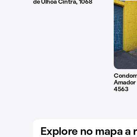
de Ulhoa Cintra, 1068
Condomí
Amador 
4563
Explore no mapa a 