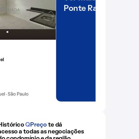
Ponte Rasa
el
el · São Paulo
Histórico
Q
Preço
te dá
acesso a todas as negociações
do condomínio e da região