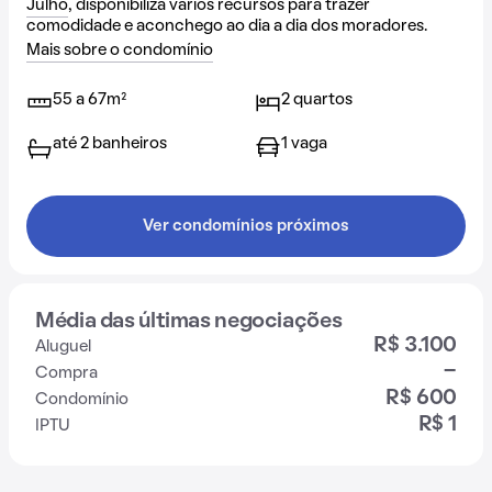
Julho
, disponibiliza vários recursos para trazer
comodidade e aconchego ao dia a dia dos moradores.
Mais sobre o condomínio
55 a 67m²
2 quartos
até 2 banheiros
1 vaga
Ver condomínios próximos
Média das últimas negociações
R$ 3.100
Aluguel
-
Compra
R$ 600
Condomínio
R$ 1
IPTU