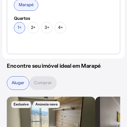
Marapé
Quartos
1+
2+
3+
4+
Encontre seu imóvel ideal em Marapé
Alugar
Comprar
Exclusivo
Anúncio novo