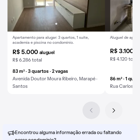
Apartamento para alugar: 3 quartos, 1 suíte,
Aluguel de apart
academia e piscina no condomínio.
R$ 3.100
al
R$ 5.000
aluguel
R$ 4.120 total
R$ 6.286 total
83 m² · 3 quartos · 2 vagas
Avenida Doutor Moura Ribeiro, Marapé ·
86 m² · 1 quart
Santos
Rua Carlos Go
Encontrou alguma informação errada ou faltando