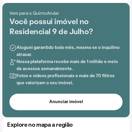
Contando com portaria 24 horas, elevador, academia,
piscina, salão de festas, churrasqueira e lavanderia no
Vem para o QuintoAndar
prédio, o Residencial 9 de Julho é preparado para
Você possui imóvel no
atender às necessidades dos moradores que buscam
lazer e conforto em um só lugar.
Residencial 9 de Julho?
A proximidade com Morro do Marapé, EE Professor
Aluguel garantido todo mês, mesmo se o inquilino
Primo Ferreira, UME Professora Emília Maria Reis, EE
atrasar.
Azevedo Júnior e Estádio Urbano Caldeira acrescenta
Nossa plataforma recebe mais de 1 milhão e meio
praticidade e comodidade na rotina dos que residem
de acessos semanalmente.
no local.
Fotos e vídeos profissionais e mais de 70 filtros
que valorizam o seu imóvel.
Anunciar imóvel
Explore no mapa a região