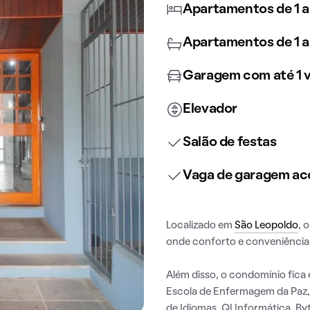
Apartamentos de 1 a
Apartamentos de 1 a
Garagem com até 1 
Elevador
Salão de festas
Vaga de garagem ace
Localizado em
São Leopoldo
, 
onde conforto e conveniência
Além disso, o condomínio fica 
Escola de Enfermagem da Paz, E
de Idiomas, QI Informática, By