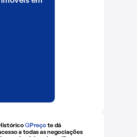
 imóveis em
Histórico
Q
Preço
te dá
acesso a todas as negociações