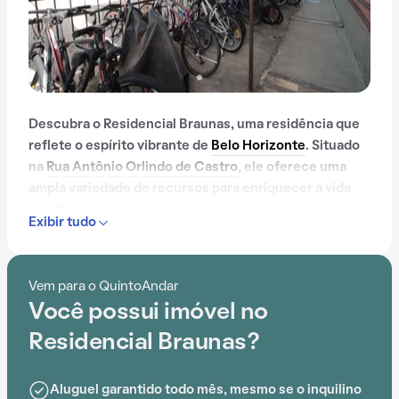
Descubra o Residencial Braunas, uma residência que
reflete o espírito vibrante de
Belo Horizonte
. Situado
na
Rua Antônio Orlindo de Castro
, ele oferece uma
ampla variedade de recursos para enriquecer a vida
cotidiana.
Exibir tudo
Com portaria 24 horas, gás encanado, churrasqueira,
playground e espaço gourmet na área comum, o
Vem para o QuintoAndar
Residencial Braunas é ideal para quem busca conforto
Você possui imóvel no
e entretenimento.
Residencial Braunas?
A proximidade com Escola Estadual Ari da Franca,
Hospital Santa Mônica, Hospital Dia SerCor, Escola
Aluguel garantido todo mês, mesmo se o inquilino