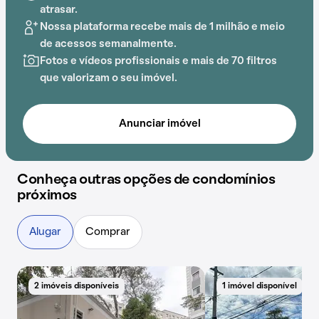
Estadual Professora Maria Muzzi Gustaferro, Escola
atrasar.
Estadual Santos Dumont e Colégio Franciscano
Nossa plataforma recebe mais de 1 milhão e meio
Coração de Maria adiciona praticidade a essa
de acessos semanalmente.
experiência.
Fotos e vídeos profissionais e mais de 70 filtros
que valorizam o seu imóvel.
Anunciar imóvel
Conheça outras opções de condomínios
próximos
Alugar
Comprar
2 imóveis disponíveis
1 imóvel disponível