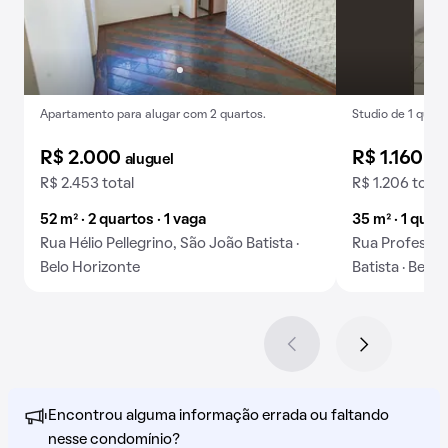
Apartamento para alugar com 2 quartos.
Studio de 1 quart
R$ 2.000
R$ 1.160
aluguel
alu
R$ 2.453 total
R$ 1.206 total
52 m² · 2 quartos · 1 vaga
35 m² · 1 quar
Rua Hélio Pellegrino, São João Batista ·
Rua Professor
Belo Horizonte
Batista · Belo
Encontrou alguma informação errada ou faltando
nesse condomínio?