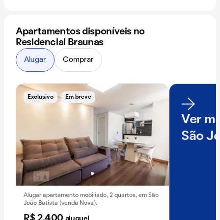
Apartamentos disponíveis no
Residencial Braunas
Alugar
Comprar
Exclusivo
Em breve
Ver ma
São Jo
Alugar apartamento mobiliado, 2 quartos, em São
João Batista (venda Nova).
R$ 2.400
aluguel