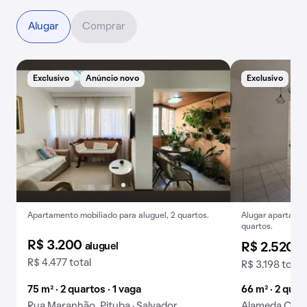
Alugar
Comprar
Exclusivo
Anúncio novo
Exclusivo
B
Apartamento mobiliado para aluguel, 2 quartos.
Alugar apartamen
quartos.
R$ 3.200
aluguel
R$ 2.520
al
R$ 4.477 total
R$ 3.198 total
75 m² · 2 quartos · 1 vaga
66 m² · 2 quar
Rua Maranhão, Pituba · Salvador
Alameda Carra