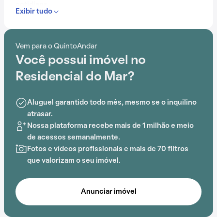
cotidiana.
Exibir tudo
Com portaria 24 horas, elevador, academia, piscina,
salão de festas, gás encanado, churrasqueira,
Vem para o QuintoAndar
playground e espaço gourmet na área comum, o
Você possui imóvel no
Residencial do Mar é ideal para quem busca conforto e
entretenimento.
Residencial do Mar?
A proximidade com Escola Alegre Mundo, Escola
Aluguel garantido todo mês, mesmo se o inquilino
Brincando e Construindo, Praça Myriam Fraga, Escola
atrasar.
Colmeia, ACBEU e Arte Crianca adiciona praticidade a
Nossa plataforma recebe mais de 1 milhão e meio
essa experiência.
de acessos semanalmente.
Fotos e vídeos profissionais e mais de 70 filtros
que valorizam o seu imóvel.
Anunciar imóvel