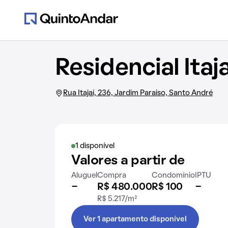
Residencial Itaja
Rua Itajaí, 236, Jardim Paraiso, Santo André
1 disponível
Valores a partir de
Aluguel
Compra
Condomínio
IPTU
-
R$ 480.000
R$ 100
-
R$ 5.217/m²
Ver 1 apartamento disponível