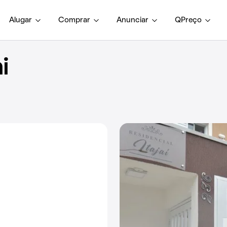
Alugar
Comprar
Anunciar
QPreço
i