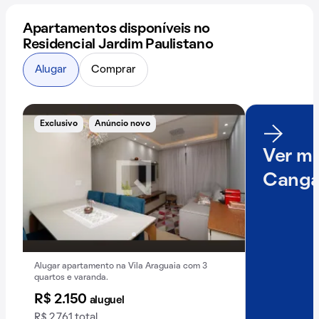
Apartamentos disponíveis no
Residencial Jardim Paulistano
Alugar
Comprar
Exclusivo
Anúncio novo
Ver ma
Canga
Alugar apartamento na Vila Araguaia com 3
quartos e varanda.
R$ 2.150
aluguel
R$ 2.761 total