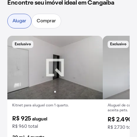
Encontre seu imóvel ideal em Cangaíba
Alugar
Comprar
Exclusivo
Exclusivo
E
Kitnet para aluguel com 1 quarto.
Aluguel de casa 
aceita pets.
R$ 925
aluguel
R$ 2.490
a
R$ 960 total
R$ 2.730 total