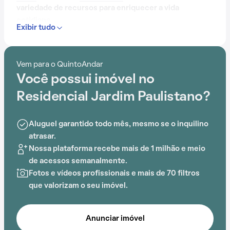
variedade de recursos para enriquecer a vida
cotidiana.
Exibir tudo
Com portaria 24 horas, elevador, academia, salão de
festas, gás encanado, churrasqueira, playground,
Vem para o QuintoAndar
salão de jogos e brinquedoteca, o Residencial Jardim
Você possui imóvel no
Paulistano é ideal para quem busca conforto e
entretenimento.
Residencial Jardim Paulistano?
A proximidade com Escola de Samba Nenê de Vila
Aluguel garantido todo mês, mesmo se o inquilino
Matilde, Escola Estadual Professor Palace Marques,
atrasar.
EMEF Cecilia Meireles, Escola Municipal de Educação
Nossa plataforma recebe mais de 1 milhão e meio
Fundamental Luís, Escola República do Uruguai e
de acessos semanalmente.
Escola Estadual João Maria Ogno adiciona praticidade
Fotos e vídeos profissionais e mais de 70 filtros
a essa experiência.
que valorizam o seu imóvel.
Anunciar imóvel