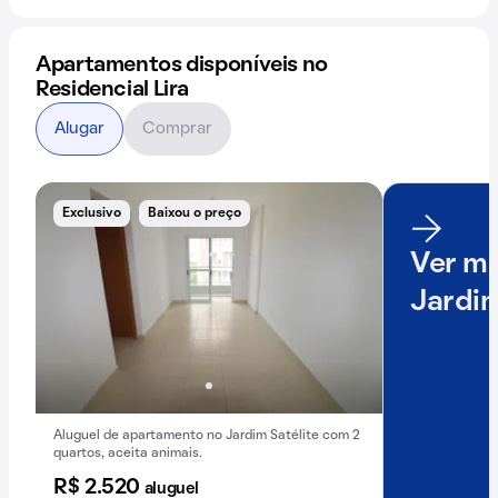
Apartamentos disponíveis no
Residencial Lira
Alugar
Comprar
Exclusivo
Baixou o preço
Ver ma
Jardim
Aluguel de apartamento no Jardim Satélite com 2
quartos, aceita animais.
R$ 2.520
aluguel