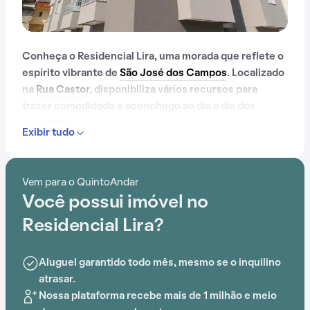
Conheça o Residencial Lira, uma morada que reflete o
espírito vibrante de
São José dos Campos
. Localizado
na
Rua Castor
, disponibiliza vários recursos para
trazer comodidade e aconchego ao dia a dia dos
moradores.
Exibir tudo
Com apenas 2 anos, o Residencial Lira foi construído
em meio ao aumento da busca por praticidade e em
Vem para o QuintoAndar
uma região que facilita o dia a dia.
Você possui imóvel no
Contando com portaria 24 horas, elevador, piscina,
Residencial Lira?
salão de festas, playground, salão de jogos e
brinquedoteca, o Residencial Lira é preparado para
Aluguel garantido todo mês, mesmo se o inquilino
atender às necessidades dos moradores que buscam
atrasar.
lazer e conforto em um só lugar.
Nossa plataforma recebe mais de 1 milhão e meio