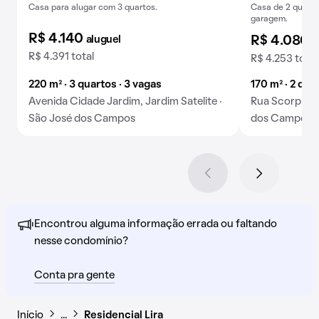
Casa para alugar com 3 quartos.
Casa de 2 quarto
garagem.
R$ 4.140
aluguel
R$ 4.080
a
R$ 4.391 total
R$ 4.253 total
220 m² · 3 quartos · 3 vagas
170 m² · 2 qua
Avenida Cidade Jardim, Jardim Satelite ·
Rua Scorpius, 
São José dos Campos
dos Campos
Encontrou alguma informação errada ou faltando
nesse condomínio?
Conta pra gente
Início
…
Residencial Lira