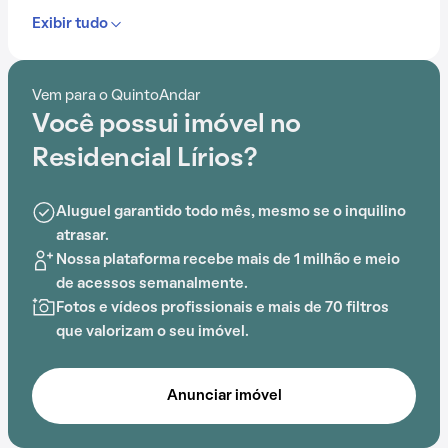
Exibir tudo
Com portaria 24 horas, elevador, piscina, salão de
festas e playground, o Residencial Lírios é ideal para
quem busca conforto e entretenimento.
Vem para o QuintoAndar
Você possui imóvel no
A proximidade com Anfiteatro Central Parque
adiciona praticidade a essa experiência.
Residencial Lírios?
Aluguel garantido todo mês, mesmo se o inquilino
atrasar.
Nossa plataforma recebe mais de 1 milhão e meio
de acessos semanalmente.
Fotos e vídeos profissionais e mais de 70 filtros
que valorizam o seu imóvel.
Anunciar imóvel