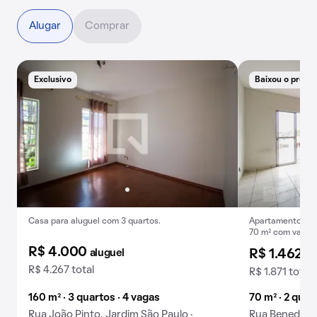
Alugar
Comprar
Exclusivo
Baixou o preço
Casa para aluguel com 3 quartos.
Apartamento para
70 m² com varan
R$ 4.000
aluguel
R$ 1.462
al
R$ 4.267 total
R$ 1.871 total
160 m² · 3 quartos · 4 vagas
70 m² · 2 quar
Rua João Pinto, Jardim São Paulo ·
Rua Benedict