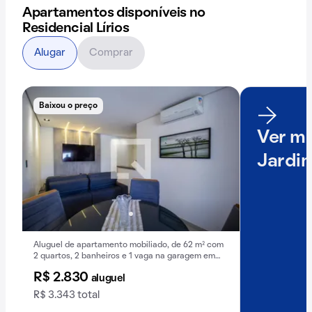
Apartamentos disponíveis no
Residencial Lírios
Alugar
Comprar
Baixou o preço
Ver ma
Jardim
Aluguel de apartamento mobiliado, de 62 m² com
2 quartos, 2 banheiros e 1 vaga na garagem em
Jardim São Paulo.
R$ 2.830
aluguel
R$ 3.343 total