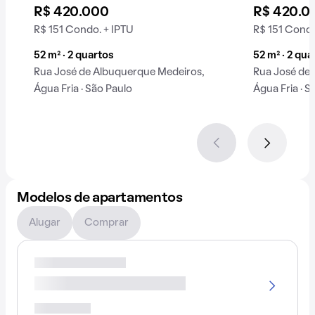
imóvel compact
R$ 420.000
R$ 420.0
R$ 151 Condo. + IPTU
R$ 151 Condo
52 m² · 2 quartos
52 m² · 2 qua
Rua José de Albuquerque Medeiros,
Rua José de
Água Fria · São Paulo
Água Fria · S
Modelos de apartamentos
Alugar
Comprar