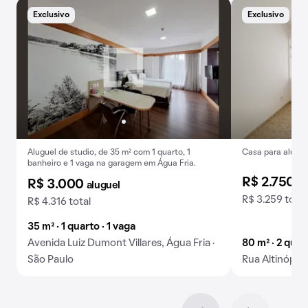
Exclusivo
Exclusivo
B
Aluguel de studio, de 35 m² com 1 quarto, 1
Casa para alugar
banheiro e 1 vaga na garagem em Água Fria.
R$ 2.750
al
R$ 3.000
aluguel
R$ 3.259 total
R$ 4.316 total
35 m² · 1 quarto · 1 vaga
Avenida Luiz Dumont Villares, Água Fria ·
80 m² · 2 quar
São Paulo
Rua Altinópoli