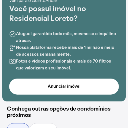
Vem para o QuintoAndar
Encontramos na região várias facilidades locais, como
Você possui imóvel no
Estação Parada Inglesa
,
Terminal Parada Inglesa
,
Escola Estadual Albino César, Centro Médico Mazzei,
Residencial Loreto?
Escola Silva Jardim e Escola Professora Luzia Godoy,
que simplificam o cotidiano.
Aluguel garantido todo mês, mesmo se o inquilino
atrasar.
Dentro do Residencial Loreto, os moradores podem
Nossa plataforma recebe mais de 1 milhão e meio
desfrutar de portaria 24 horas e quadra esportiva,
de acessos semanalmente.
criando um ambiente ideal para uma vida de qualidade.
Fotos e vídeos profissionais e mais de 70 filtros
que valorizam o seu imóvel.
Anunciar imóvel
Conheça outras opções de condomínios
próximos