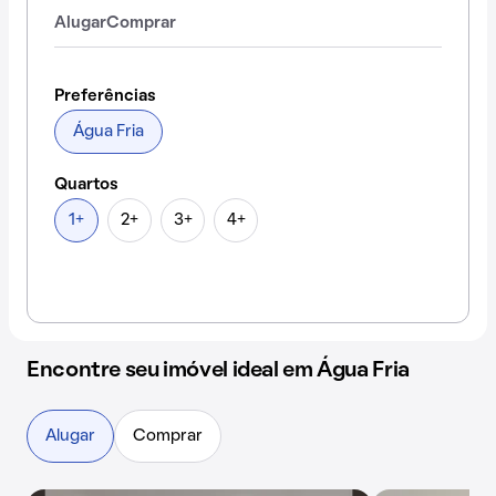
Alugar
Comprar
Preferências
Água Fria
Quartos
1+
2+
3+
4+
Encontre seu imóvel ideal em Água Fria
Alugar
Comprar