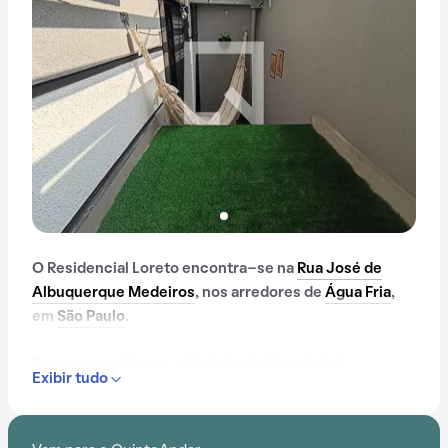
O Residencial Loreto encontra-se na
Rua José de
Albuquerque Medeiros
, nos arredores de
Água Fria
,
em
São Paulo
.
Com apenas 2 anos, o Residencial Loreto foi
Exibir tudo
construído em meio ao aumento da busca por
praticidade e em uma região que facilita o dia a dia.