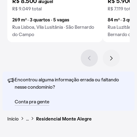
R$ 8.500
R$ 5.900
aluguel
a
R$ 9.049 total
R$ 7.119 total
269 m² · 3 quartos · 5 vagas
84 m² · 3 quar
Rua Lisboa, Vila Lusitânia · São Bernardo
Rua Luzitânia, 
do Campo
Bernardo do
Encontrou alguma informação errada ou faltando
nesse condomínio?
Conta pra gente
Início
…
Residencial Monte Alegre