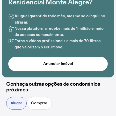
estratégica, próxima a Estádio Primeiro de Maio,
Residencial Monte Alegre?
Instituto Polígono de Ensino, Parque Citta di
Marostica, Trenzinho Magico, Shopping Metrópole e
Aluguel garantido todo mês, mesmo se o inquilino
Método DeRose São Bernardo.
atrasar.
Nossa plataforma recebe mais de 1 milhão e meio
de acessos semanalmente.
Fotos e vídeos profissionais e mais de 70 filtros
que valorizam o seu imóvel.
Anunciar imóvel
Conheça outras opções de condomínios
próximos
Alugar
Comprar