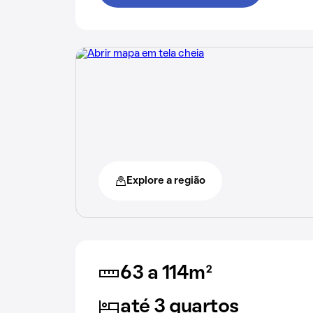
Explore a região
63 a 114m²
até 3 quartos