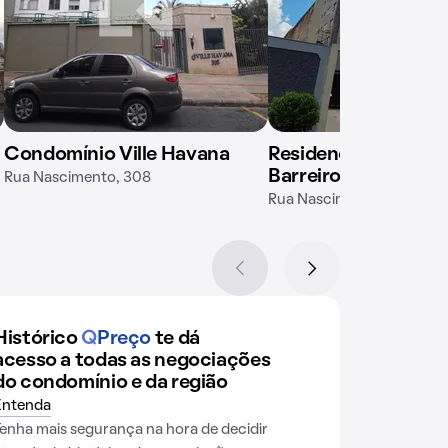
Condomínio Ville Havana
Residencial Morar 
Barreiro
Rua Nascimento, 308
Rua Nascimento, 291
Histórico
Q
Preço
te dá
acesso a todas as negociações
do condomínio e da região
Entenda
Tenha mais segurança na hora de decidir