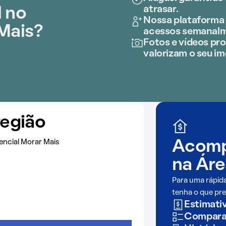
atrasar.
l no
Nossa plataforma 
 Mais?
acessos semanalm
Fotos e vídeos prof
valorizam o seu im
região
encial Morar Mais
Acomp
na
Áre
Para uma rápid
tenha o que pre
Estimativ
Comparaç