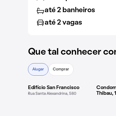
até 2 banheiros
até 2 vagas
Que tal conhecer co
Alugar
Comprar
Edifício San Francisco
Condomí
1 imóvel disponível
1 imóvel 
Thibau, 
Rua Santa Alexandrina, 580