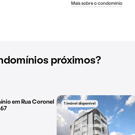
Mais sobre o condomínio
ndomínios próximos?
nio em Rua Coronel
disponível
1 imóvel disponível
167