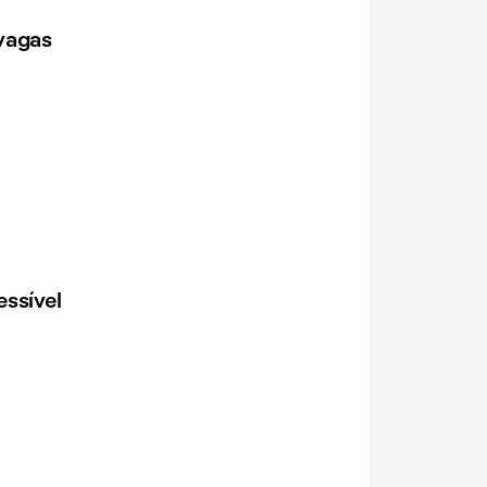
vagas
ssível