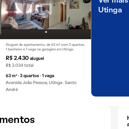
Ver mais
Utinga
Aluguel de apartamento, de 63 m² com 3 quartos,
1 banheiro e 1 vaga na garagem em Utinga.
R$ 2.430
aluguel
R$ 3.034 total
63 m² · 3 quartos · 1 vaga
Avenida João Pessoa, Utinga · Santo
André
amentos