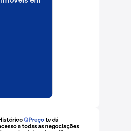
 imóveis em
Histórico
Q
Preço
te dá
acesso a todas as negociações