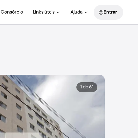
Consórcio
Links úteis
Ajuda
Entrar
1 de 61