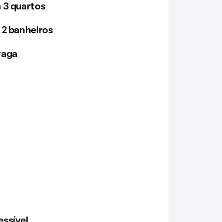
 3 quartos
 2 banheiros
vaga
ssível