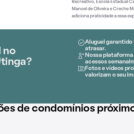
Recreativo, Escola Estadual C
Manoel de Oliveira e Creche 
adiciona praticidade a essa exp
Aluguel garantido
atrasar.
l no
Nossa plataforma 
Utinga?
acessos semanalm
Fotos e vídeos prof
valorizam o seu im
ões de condomínios próxim