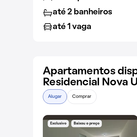
até 2 banheiros
até 1 vaga
Apartamentos disp
Residencial Nova 
Alugar
Comprar
Exclusivo
Baixou o preço