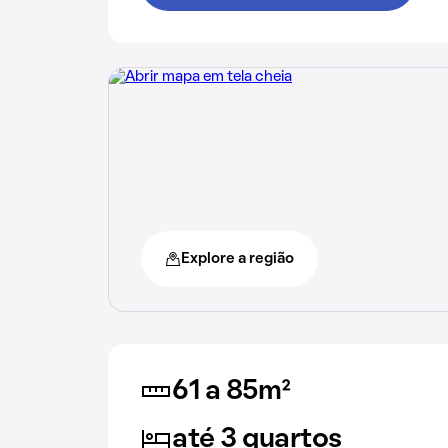
Explore a região
61 a 85m²
até 3 quartos