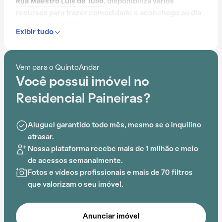
Rua Maestro Luís de Túlio
, disponibiliza vários
recursos para trazer comodidade e aconchego ao dia
a dia dos moradores.
Exibir tudo
Contando com portaria 24 horas, elevador, academia,
piscina, quadra esportiva, salão de festas,
Vem para o QuintoAndar
churrasqueira, playground e sauna, o Residencial
Você possui imóvel no
Paineiras é preparado para atender às necessidades
dos moradores que buscam lazer e conforto em um só
Residencial Paineiras?
lugar.
Aluguel garantido todo mês, mesmo se o inquilino
A proximidade com Colégio Graal Kids, Shopping
atrasar.
Center Iguatemi, Shopping Ventura Mall e ESAMC -
Nossa plataforma recebe mais de 1 milhão e meio
Campus II acrescenta praticidade e comodidade na
de acessos semanalmente.
rotina dos que residem no local.
Fotos e vídeos profissionais e mais de 70 filtros
que valorizam o seu imóvel.
Anunciar imóvel