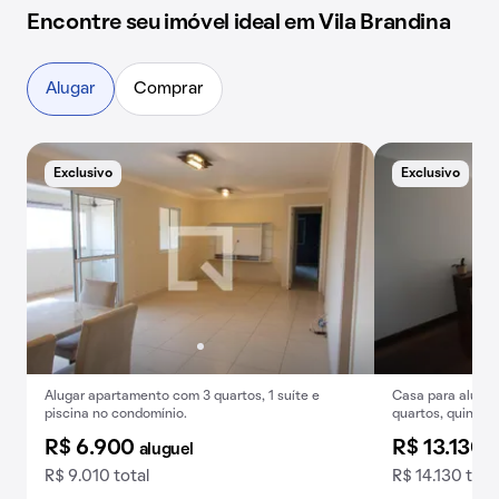
Encontre seu imóvel ideal em Vila Brandina
Alugar
Comprar
Exclusivo
Exclusivo
B
Alugar apartamento com 3 quartos, 1 suíte e
Casa para alugue
piscina no condomínio.
quartos, quintal
conforto.
R$ 6.900
R$ 13.130
aluguel
a
R$ 9.010 total
R$ 14.130 tota