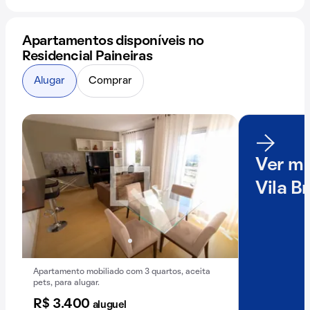
Apartamentos disponíveis no
Residencial Paineiras
Alugar
Comprar
Ver ma
Vila B
Apartamento mobiliado com 3 quartos, aceita
pets, para alugar.
R$ 3.400
aluguel