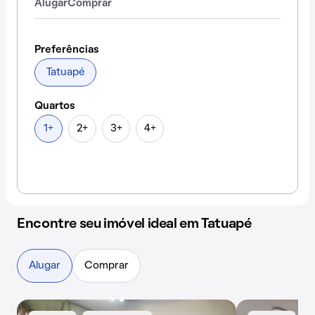
Alugar
Comprar
Preferências
Tatuapé
Quartos
1+
2+
3+
4+
Encontre seu imóvel ideal em Tatuapé
Alugar
Comprar