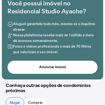
Você possui imóvel no
privilegiada, próximo a Colégio Saab, Colégio
Esperanto, Shopping Metrô Tatuapé,
Residencial Studio Ayache?
Estação Tatuapé
,
Hospital Tatuapé e Praça Alice Gonçalves.
Aluguel garantido todo mês, mesmo se o inquilino
Com gás encanado e espaço gourmet na área comum,
atrasar.
este empreendimento proporciona opções de lazer
Nossa plataforma recebe mais de 1 milhão e meio
para todas as idades.
de acessos semanalmente.
Fotos e vídeos profissionais e mais de 70 filtros
que valorizam o seu imóvel.
Anunciar imóvel
Conheça outras opções de condomínios
próximos
Alugar
Comprar