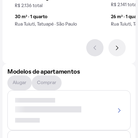
R$ 2.141 total
R$ 2.136 total
30 m² · 1 quarto
26 m² · 1 qua
Rua Tuiuti, Tatuapé · São Paulo
Rua Tuiuti, T
Modelos de apartamentos
Alugar
Comprar