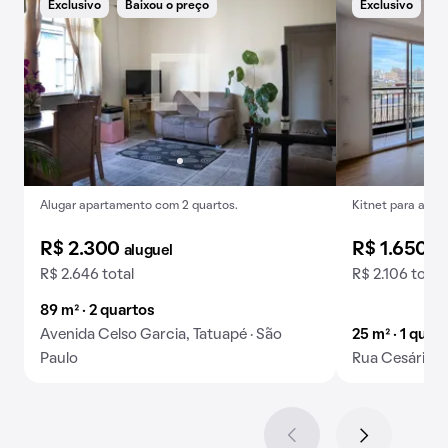
Exclusivo
Baixou o preço
Exclusivo
B
Alugar apartamento com 2 quartos.
Kitnet para alug
R$ 2.300
R$ 1.650
aluguel
al
R$ 2.646 total
R$ 2.106 total
89 m² · 2 quartos
Avenida Celso Garcia, Tatuapé · São
25 m² · 1 quar
Paulo
Rua Cesário G