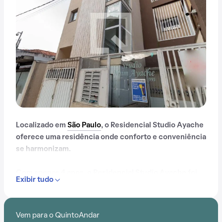
Localizado em
São Paulo
, o Residencial Studio Ayache
oferece uma residência onde conforto e conveniência
se harmonizam.
Com apenas 4 anos, o Residencial Studio Ayache foi
Exibir tudo
construído em meio ao aumento da busca por
praticidade e em uma região que facilita o dia a dia.
Vem para o QuintoAndar
Além disso, o condomínio fica em uma localização