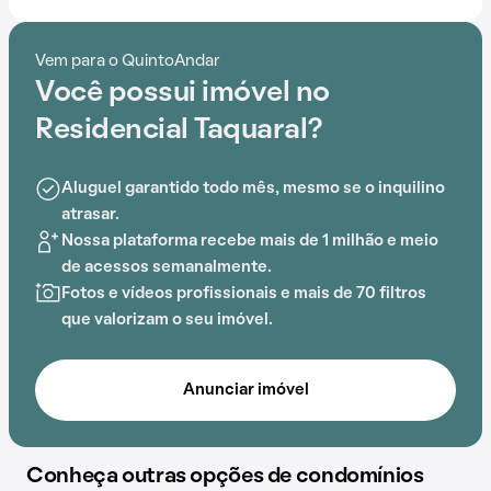
Com portaria 24 horas, quadra esportiva,
churrasqueira e playground, oferece opções de
Vem para o QuintoAndar
entretenimento para todas as idades.
Você possui imóvel no
Além disso, a localização próximo a Colégio Santa
Residencial Taquaral?
Maria, Colégio Magister, EMEF Laerte Ramos De
Carvalho, UBS Campo Grande, Emei Dr. João de Deus
Aluguel garantido todo mês, mesmo se o inquilino
Bueno dos Reis e Projeto Kids está prontamente
atrasar.
acessível para os moradores do Residencial Taquaral.
Nossa plataforma recebe mais de 1 milhão e meio
de acessos semanalmente.
Fotos e vídeos profissionais e mais de 70 filtros
que valorizam o seu imóvel.
Anunciar imóvel
Conheça outras opções de condomínios