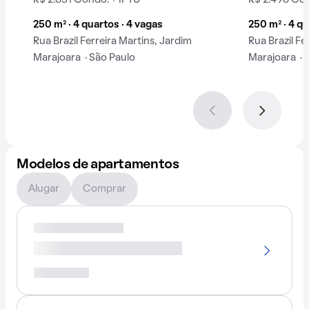
R$ 2.831 Condo. + IPTU
R$ 2.498 Con
250 m² · 4 quartos · 4 vagas
250 m² · 4 qu
Rua Brazil Ferreira Martins, Jardim
Rua Brazil Fe
Marajoara · São Paulo
Marajoara · 
Modelos de apartamentos
Alugar
Comprar