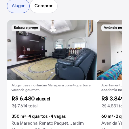
Alugar
Comprar
Baixou o preço
Anúncio novo
Alugar casa no Jardim Marajoara com 4 quartos e
Apartamento para 
varanda gourmet.
academia no con
R$ 6.480
R$ 3.849
aluguel
a
R$ 7.614 total
R$ 4.881 total
350 m² · 4 quartos · 4 vagas
60 m² · 2 quar
Rua Marechal Renato Paquet, Jardim
Avenida Yervan