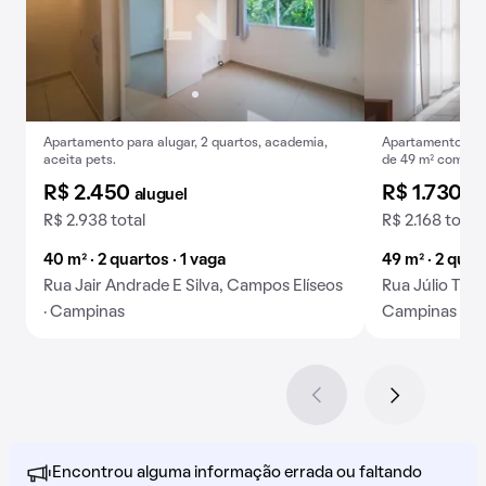
Apartamento para alugar, 2 quartos, academia,
Apartamento par
aceita pets.
de 49 m² com var
R$ 2.450
R$ 1.730
aluguel
al
R$ 2.938 total
R$ 2.168 total
40 m² · 2 quartos · 1 vaga
49 m² · 2 quar
Rua Jair Andrade E Silva, Campos Elíseos
Rua Júlio Tim
· Campinas
Campinas
Encontrou alguma informação errada ou faltando