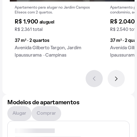
Apartamento para alugar no Jardim Campos
Apartamento pa
Elíseos com 2 quartos.
condomínio, ace
R$ 1.900
R$ 2.040
aluguel
R$ 2.361 total
R$ 2.540 tot
37 m² · 2 quartos
37 m² · 2 qua
Avenida Gilberto Targon, Jardim
Avenida Gilb
Ipaussurama · Campinas
Ipaussurama
Modelos de apartamentos
Alugar
Comprar