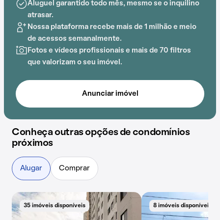
Aluguel garantido todo mês, mesmo se o inquilino
Silva e E.E. PEI Professor Carlos Lencastre acrescenta
atrasar.
praticidade e comodidade na rotina dos que residem
Nossa plataforma recebe mais de 1 milhão e meio
no local.
de acessos semanalmente.
Fotos e vídeos profissionais e mais de 70 filtros
que valorizam o seu imóvel.
Anunciar imóvel
Conheça outras opções de condomínios
próximos
Alugar
Comprar
35 imóveis disponíveis
8 imóveis disponíveis