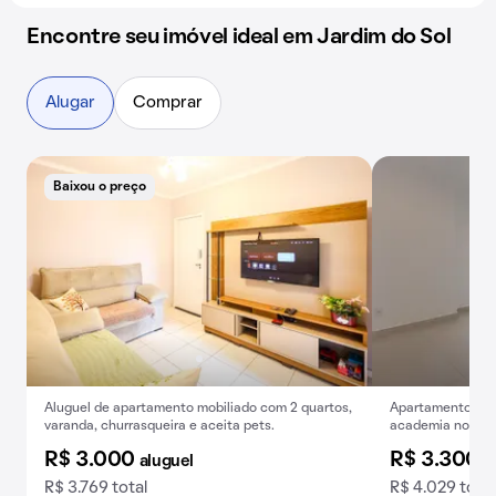
Encontre seu imóvel ideal em Jardim do Sol
Alugar
Comprar
Baixou o preço
Aluguel de apartamento mobiliado com 2 quartos,
Apartamento para
varanda, churrasqueira e aceita pets.
academia no con
R$ 3.000
R$ 3.300
aluguel
a
R$ 3.769 total
R$ 4.029 total