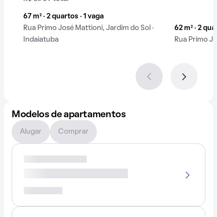
67 m² · 2 quartos · 1 vaga
Rua Primo José Mattioni, Jardim do Sol ·
62 m² · 2 qua
Indaiatuba
Rua Primo Jo
Modelos de apartamentos
Alugar
Comprar