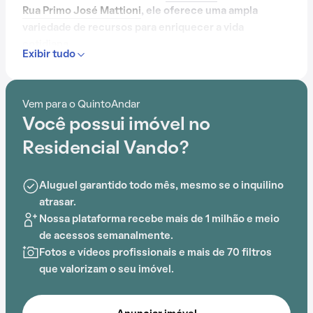
Rua Primo José Mattioni
, ele oferece uma ampla
variedade de recursos para enriquecer a vida
cotidiana.
Exibir tudo
Com portaria 24 horas, elevador, piscina, salão de
festas, churrasqueira e playground, o Residencial
Vem para o QuintoAndar
Vando é ideal para quem busca conforto e
Você possui imóvel no
entretenimento.
Residencial Vando?
Aluguel garantido todo mês, mesmo se o inquilino
atrasar.
Nossa plataforma recebe mais de 1 milhão e meio
de acessos semanalmente.
Fotos e vídeos profissionais e mais de 70 filtros
que valorizam o seu imóvel.