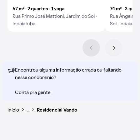
67 m² · 2 quartos · 1 vaga
74 m² · 3 quar
Rua Primo José Mattioni, Jardim do Sol ·
Rua Ângela Br
Indaiatuba
Sol · Indaiatu
Encontrou alguma informação errada ou faltando
nesse condomínio?
Conta pra gente
Início
…
Residencial Vando