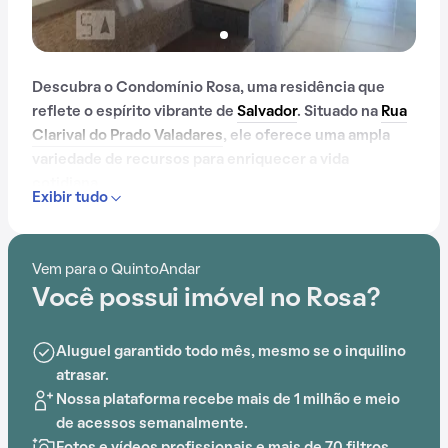
Descubra o Condomínio Rosa, uma residência que
reflete o espírito vibrante de
Salvador
. Situado na
Rua
Clarival do Prado Valadares
, ele oferece uma ampla
variedade de recursos para enriquecer a vida
cotidiana.
Exibir tudo
Com mais de 66 anos, o Condomínio Rosa já é muito
conhecido na região.
Vem para o QuintoAndar
Você possui imóvel no Rosa?
Com portaria 24 horas, elevador, academia, piscina,
quadra esportiva, salão de festas, churrasqueira,
playground, sauna, salão de jogos e espaço gourmet
Aluguel garantido todo mês, mesmo se o inquilino
na área comum, o Condomínio Rosa é ideal para quem
atrasar.
busca conforto e entretenimento.
Nossa plataforma recebe mais de 1 milhão e meio
de acessos semanalmente.