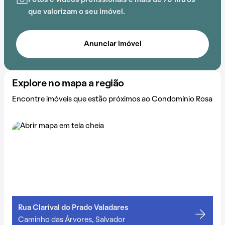
A proximidade com Mini Mundo, Escola Tempo de
Fotos e vídeos profissionais e mais de 70 filtros
Crescer, Shopping Capemi, Espaço Conceito,
que valorizam o seu imóvel.
PLANSERV e Unifacs (PA8) adiciona praticidade a essa
experiência.
Anunciar imóvel
Explore no mapa a região
Encontre imóveis que estão próximos ao Condomínio Rosa
Rua Clarival do Prado Valadares
Caminho das Árvores, Salvador