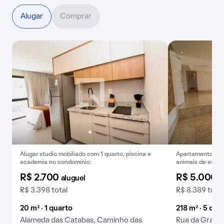
Alugar
Comprar
Alugar studio mobiliado com 1 quarto, piscina e
Apartamento para
academia no condomínio.
animais de estim
R$ 2.700
R$ 5.000
aluguel
a
R$ 3.398 total
R$ 8.389 total
20 m² · 1 quarto
218 m² · 5 qua
Alameda das Catabas, Caminho das
Rua da Gravio