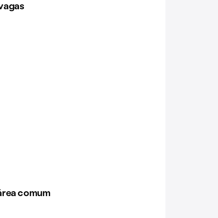
vagas
 área comum