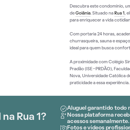
Descubra este condomínio, uma 
de
Goiânia
. Situado na
Rua 1
, 
para enriquecer a vida cotidian
Com portaria 24 horas, academi
churrasqueira, sauna e espaç
ideal para quem busca confort
A proximidade com Colégio Sim
Pradão (ISE-PRDÃO), Faculdade
Nova, Universidade Católica 
praticidade a essa experiência.
Aluguel garantido todo m
 na Rua 1?
Nossa plataforma recebe
acessos semanalmente.
Fotos e vídeos profission