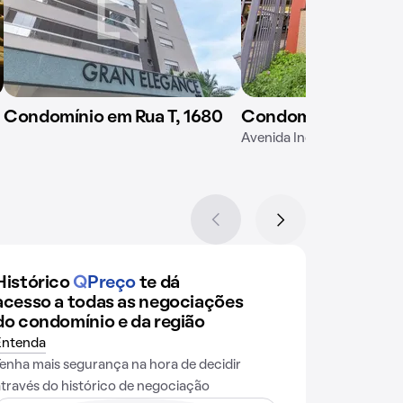
Condomínio em Rua T, 1680
Condomínio Juliana
Avenida Independência, 1
Histórico
Q
Preço
te dá
acesso a todas as negociações
do condomínio e da região
Entenda
Tenha mais segurança na hora de decidir
através do histórico de negociação