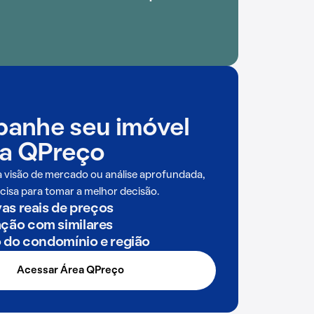
anhe seu imóvel
a QPreço
a visão de mercado ou análise aprofundada,
cisa para tomar a melhor decisão.
as reais de preços
ão com similares
o do condomínio e região
Acessar Área QPreço