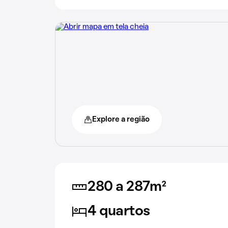
Explore a região
280 a 287m²
4 quartos