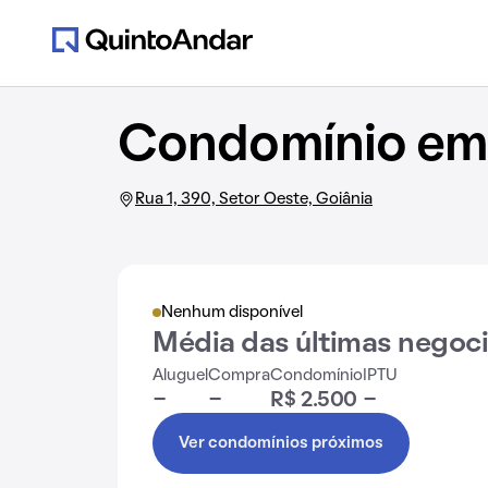
Condomínio em 
Rua 1, 390, Setor Oeste, Goiânia
Nenhum disponível
Média das últimas negoc
Aluguel
Compra
Condomínio
IPTU
-
-
R$ 2.500
-
Ver condomínios próximos