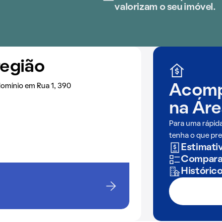
valorizam o seu imóvel.
região
omínio em Rua 1, 390
Acomp
na
Áre
Para uma rápid
tenha o que pre
Estimativ
Comparaç
Históric