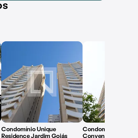
os
Condomínio Unique
Condomínio M. Tim
Residence Jardim Goiás
Convenience