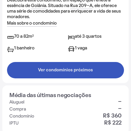
Descubra este condomínio, um espaço que reflete a
essência de
Goiânia
. Situado na
Rua 209-A
, ele oferece
uma série de comodidades para enriquecer a vida de seus
moradores.
Mais sobre o condomínio
70 a 82m²
até 3 quartos
1 banheiro
1 vaga
Ver condomínios próximos
Média das últimas negociações
-
Aluguel
-
Compra
R$ 360
Condomínio
R$ 222
IPTU