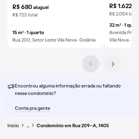
R$ 1.622
al
R$ 680
aluguel
R$ 2.054 total
R$ 723 total
32 m² · 1 quart
15 m² · 1 quarto
Avenida Prime
Rua 200, Setor Leste Vila Nova · Goiânia
Vila Nova · Go
Encontrou alguma informação errada ou faltando
nesse condomínio?
Conta pra gente
Início
…
Condomínio em Rua 209-A, 1405