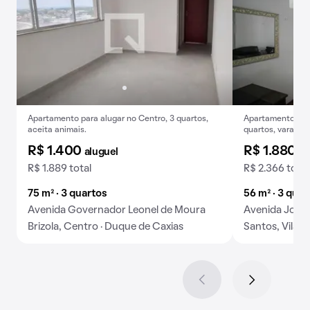
Apartamento para alugar no Centro, 3 quartos,
Apartamento para
aceita animais.
quartos, varanda
R$ 1.400
R$ 1.880
aluguel
al
R$ 1.889 total
R$ 2.366 total
75 m² · 3 quartos
56 m² · 3 quar
Avenida Governador Leonel de Moura
Avenida Jorge
Brizola, Centro · Duque de Caxias
Santos, Vila D