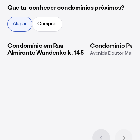
Que tal conhecer condomínios próximos?
Alugar
Comprar
Condomínio em Rua
Condomínio Palá
2 imóveis disponíveis
2 imóveis disponíveis
Almirante Wandenkolk, 145
Avenida Doutor Manoel 