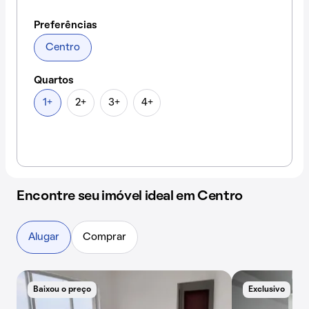
Preferências
Centro
Quartos
1+
2+
3+
4+
Encontre seu imóvel ideal em Centro
Alugar
Comprar
Baixou o preço
Exclusivo
B