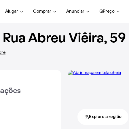
Alugar
Comprar
Anunciar
QPreço
Rua Abreu Viêira, 59
dré
iações
Explore a região