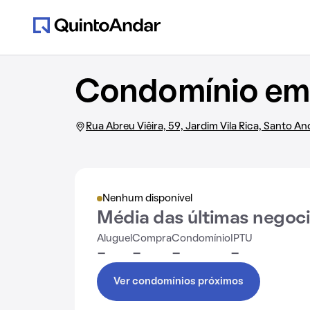
Condomínio em 
Rua Abreu Viêira, 59, Jardim Vila Rica, Santo An
Nenhum disponível
Média das últimas negoc
Aluguel
Compra
Condomínio
IPTU
-
-
-
-
Ver condomínios próximos