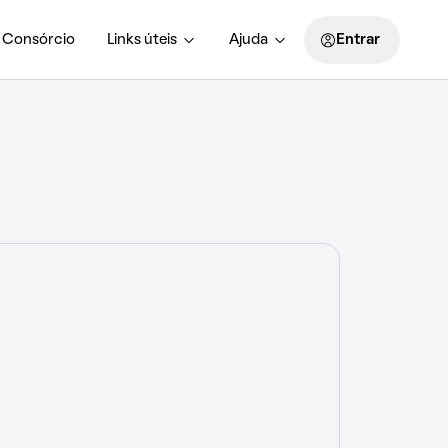
Consórcio
Links úteis
Ajuda
Entrar