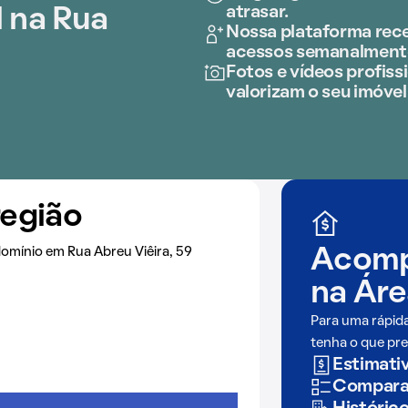
atrasar.
 na Rua
Nossa plataforma rece
acessos semanalment
Fotos e vídeos profissi
valorizam o seu imóvel
região
omínio em Rua Abreu Viêira, 59
Acomp
na
Áre
Para uma rápid
tenha o que pre
Estimativ
Comparaç