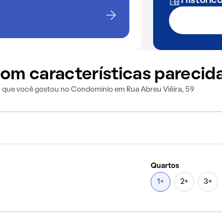
Históric
om características parecid
o que você gostou no Condomínio em Rua Abreu Viêira, 59
Quartos
1+
2+
3+