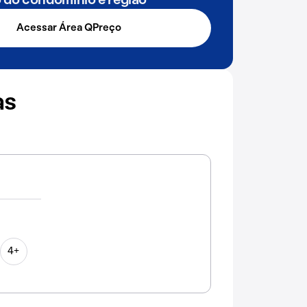
o do condomínio e região
Acessar Área QPreço
as
4+