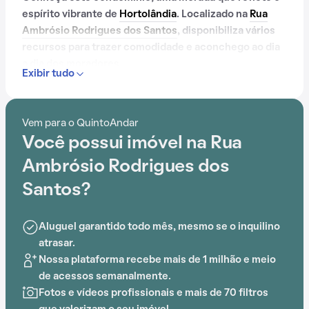
espírito vibrante de
Hortolândia
. Localizado na
Rua
Ambrósio Rodrigues dos Santos
, disponibiliza vários
recursos para trazer comodidade e aconchego ao dia
a dia dos moradores.
Exibir tudo
Contando com portaria 24 horas, academia, quadra
esportiva, salão de festas, churrasqueira e
Vem para o QuintoAndar
playground, este condomínio é preparado para
Você possui imóvel na Rua
atender às necessidades dos moradores que buscam
lazer e conforto em um só lugar.
Ambrósio Rodrigues dos
Santos?
Aluguel garantido todo mês, mesmo se o inquilino
atrasar.
Nossa plataforma recebe mais de 1 milhão e meio
de acessos semanalmente.
Fotos e vídeos profissionais e mais de 70 filtros