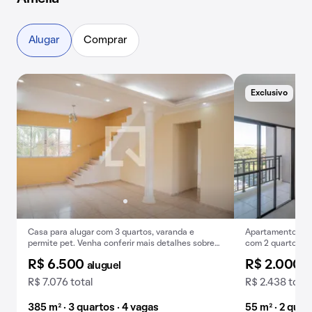
Alugar
Comprar
Exclusivo
E
Casa para alugar com 3 quartos, varanda e
Apartamento para
permite pet. Venha conferir mais detalhes sobre
com 2 quartos, 1 
este imóvel de aluguel.
academia no con
R$ 6.500
R$ 2.000
aluguel
a
R$ 7.076 total
R$ 2.438 total
385 m² · 3 quartos · 4 vagas
55 m² · 2 quar