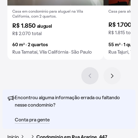
Casa em condomínio para aluguel na Vila
Casa para alugar
California, com 2 quartos.
R$ 1.700
al
R$ 1.850
aluguel
R$ 1.815 total
R$ 2.070 total
60 m² · 2 quartos
55 m² · 1 quar
Rua Tamataí, Vila Califórnia · São Paulo
Rua Tajuri, Vil
Encontrou alguma informação errada ou faltando
nesse condomínio?
Conta pra gente
Início
…
Condomínio em Rua Araripe, 447