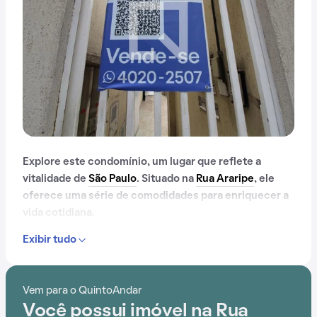
Explore este condomínio, um lugar que reflete a
vitalidade de
São Paulo
. Situado na
Rua Araripe
, ele
oferece uma série de comodidades para enriquecer a
vida cotidiana.
Exibir tudo
Com mais de 11 anos, este condomínio já é muito
conhecido na região.
Vem para o QuintoAndar
Desde gás encanado até churrasqueira, e passando
Você possui imóvel na Rua
por espaço gourmet na área comum, este condomínio