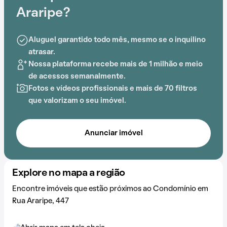
oferece um ambiente de bem-estar e segurança.
Araripe?
A conveniência é acentuada pela sua localização
Aluguel garantido todo mês, mesmo se o inquilino
estratégica, próxima a Praça João Valentim Lobato,
atrasar.
Unidade Básica de Saúde - Vila Califórnia, Escola
Nossa plataforma recebe mais de 1 milhão e meio
Estadual Profa. Brisabella de Almeida Nobre, Uninter
de acessos semanalmente.
Polo Parque São Lucas,
Estação São Caetano -
Fotos e vídeos profissionais e mais de 70 filtros
Prefeito Walter Braido
e Colégio Fênix - Unidade 1.
que valorizam o seu imóvel.
Anunciar imóvel
Explore no mapa a região
Encontre imóveis que estão próximos ao Condomínio em
Rua Araripe, 447