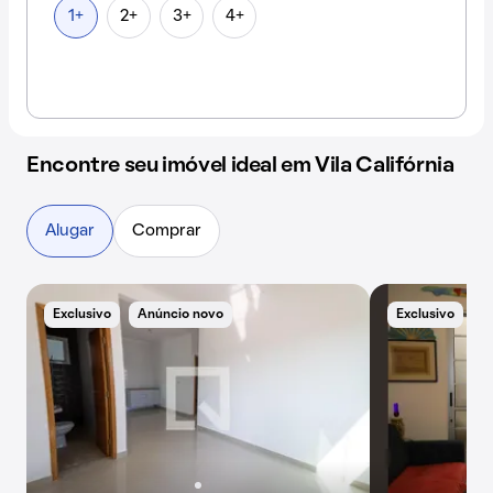
1+
2+
3+
4+
Encontre seu imóvel ideal em Vila Califórnia
Alugar
Comprar
Exclusivo
Anúncio novo
Exclusivo
B