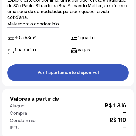
Explore este condomínio, um lugar que reflete a vitalidade
de
São Paulo
. Situado na
Rua Armando Mattar
, ele oferece
uma série de comodidades para enriquecer a vida
cotidiana.
Mais sobre o condomínio
30 a 63m²
1 quarto
1 banheiro
vagas
Ver 1 apartamento disponível
Valores a partir de
R$ 1.316
Aluguel
-
Compra
R$ 110
Condomínio
-
IPTU