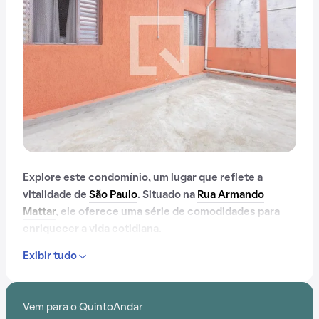
Explore este condomínio, um lugar que reflete a
vitalidade de
São Paulo
. Situado na
Rua Armando
Mattar
, ele oferece uma série de comodidades para
enriquecer a vida cotidiana.
Exibir tudo
Desde gás encanado até lavanderia no prédio, e
passando por espaço gourmet na área comum, este
condomínio oferece um ambiente de bem-estar e
Vem para o QuintoAndar
segurança.