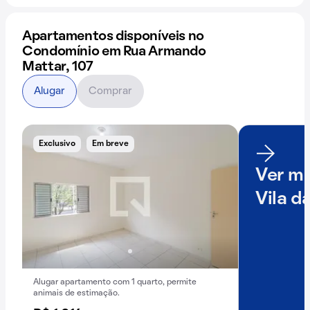
Apartamentos disponíveis no
Condomínio em Rua Armando
Mattar, 107
Alugar
Comprar
Exclusivo
Em breve
Ver ma
Vila d
Alugar apartamento com 1 quarto, permite
animais de estimação.