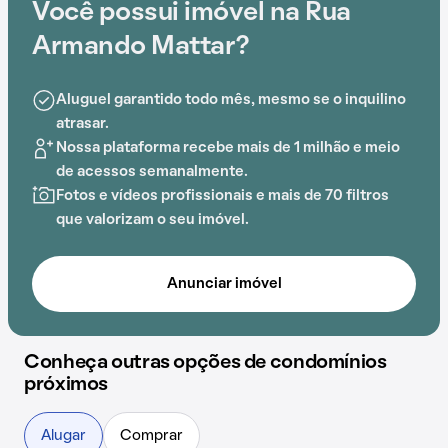
Você possui imóvel na Rua
A conveniência é acentuada pela sua localização
Armando Mattar?
estratégica, próxima a Colégio Renovação e Colégio
Ideal SP.
Aluguel garantido todo mês, mesmo se o inquilino
atrasar.
Nossa plataforma recebe mais de 1 milhão e meio
de acessos semanalmente.
Fotos e vídeos profissionais e mais de 70 filtros
que valorizam o seu imóvel.
Anunciar imóvel
Conheça outras opções de condomínios
próximos
Alugar
Comprar