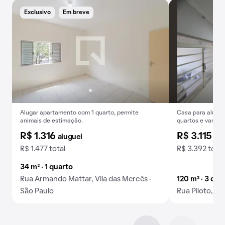
Exclusivo
Em breve
Alugar apartamento com 1 quarto, permite
Casa para alugar
animais de estimação.
quartos e varand
R$ 1.316
R$ 3.115
aluguel
alu
R$ 1.477 total
R$ 3.392 total
34 m² · 1 quarto
Rua Armando Mattar, Vila das Mercês ·
120 m² · 3 qua
São Paulo
Rua Piloto, Vi