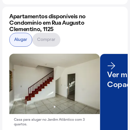
Apartamentos disponíveis no
Condomínio em Rua Augusto
Clementino, 1125
Alugar
Comprar
Ver ma
Copac
Casa para alugar no Jardim Atlântico com 3
quartos.