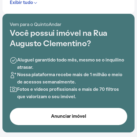
Exibir tudo
podemos encontrar Escola Estadual Afranio de Melo
Franco e Maria ANdrade Rezende que facilitam o dia a
dia.
Vem para o QuintoAndar
Você possui imóvel na Rua
Os moradores contam com um espaço que reúne
segurança e conforto. Dentro deste condomínio, é
Augusto Clementino?
possível aproveitar gás encanado e espaço gourmet
na área comum, o cenário perfeito para quem deseja
Aluguel garantido todo mês, mesmo se o inquilino
morar bem.
atrasar.
Nossa plataforma recebe mais de 1 milhão e meio
de acessos semanalmente.
Fotos e vídeos profissionais e mais de 70 filtros
que valorizam o seu imóvel.
Anunciar imóvel