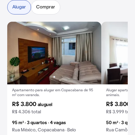
Alugar
Comprar
Apartamento para alugar em Copacabana de 95
Alugar apartamen
m² com varanda.
animais.
R$ 3.800
R$ 3.800
aluguel
a
R$ 4.306 total
R$ 3.999 total
95 m² · 3 quartos · 4 vagas
50 m² · 3 quar
Rua México, Copacabana · Belo
Rua Camões, 