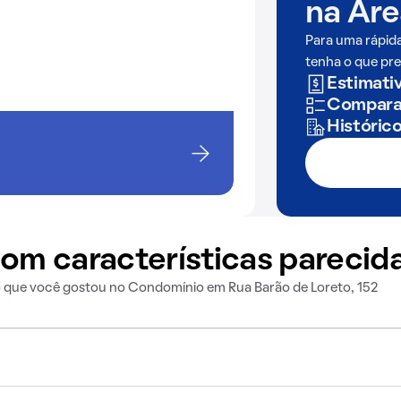
na
Áre
Para uma rápid
tenha o que pre
Estimativ
Comparaç
Históric
om características parecid
o que você gostou no Condomínio em Rua Barão de Loreto, 152