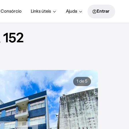
Consórcio
Links úteis
Ajuda
Entrar
 152
1 de 5