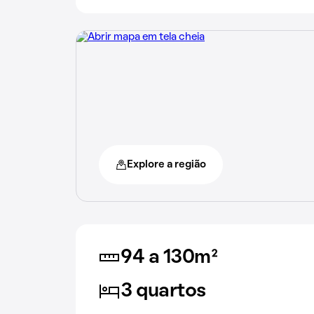
Explore a região
94 a 130m²
3 quartos