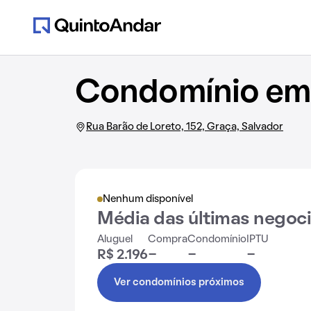
Condomínio em 
Rua Barão de Loreto, 152, Graça, Salvador
Nenhum disponível
Média das últimas negoc
Aluguel
Compra
Condomínio
IPTU
R$ 2.196
-
-
-
Ver condomínios próximos