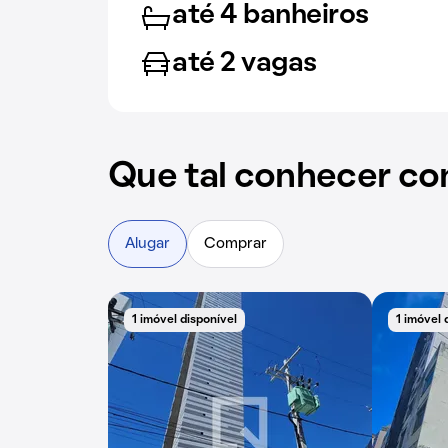
até 4 banheiros
até 2 vagas
Que tal conhecer co
Alugar
Comprar
1 imóvel disponível
1 imóvel 