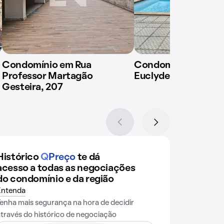
Condomínio em Rua
Condomínio em Ave
Professor Martagão
Euclydes da Cunha, 
Gesteira, 207
Histórico
Q
Preço
te dá
acesso a todas as negociações
do condomínio e da região
Entenda
Tenha mais segurança na hora de decidir
através do histórico de negociação