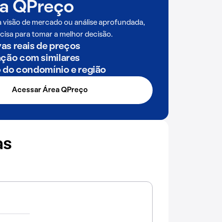
a QPreço
a visão de mercado ou análise aprofundada,
cisa para tomar a melhor decisão.
as reais de preços
ão com similares
o do condomínio e região
Acessar Área QPreço
as