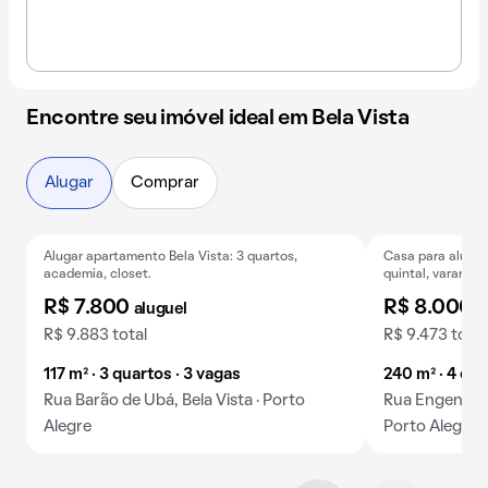
Encontre seu imóvel ideal em Bela Vista
Alugar
Comprar
Alugar apartamento Bela Vista: 3 quartos,
Casa para alugue
Exclusivo
academia, closet.
quintal, varanda 
R$ 7.800
R$ 8.000
aluguel
a
R$ 9.883 total
R$ 9.473 total
117 m² · 3 quartos · 3 vagas
240 m² · 4 qua
Rua Barão de Ubá, Bela Vista · Porto
Rua Engenheir
Alegre
Porto Alegre