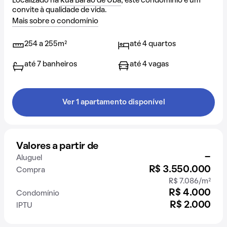
Localizado na
Rua Barão de Ubá
, este condomínio é um
convite à qualidade de vida.
Mais sobre o condomínio
254 a 255m²
até 4 quartos
até 7 banheiros
até 4 vagas
Ver 1 apartamento disponível
Valores a partir de
-
Aluguel
R$ 3.550.000
Compra
R$ 7.086/m²
R$ 4.000
Condomínio
R$ 2.000
IPTU