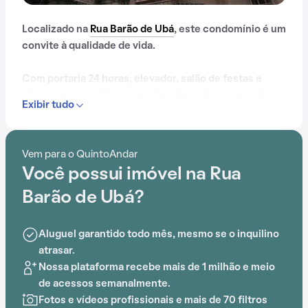
Localizado na
Rua Barão de Ubá
, este condomínio é um
convite à qualidade de vida.
Com portaria 24 horas, elevador, salão de festas e
churrasqueira, oferece opções de entretenimento
Exibir tudo
para todas as idades.
Além disso, a localização próximo a Praça Gustavo
Vem para o QuintoAndar
Langsch, Praça André Forster, Escola Moinho, Centro
Você possui imóvel na Rua
Universitario Metodista (IPA), Mãe de Deus Center e
Escola Visconde de Pelotas está prontamente
Barão de Ubá?
acessível para os moradores deste condomínio.
Aluguel garantido todo mês, mesmo se o inquilino
atrasar.
Nossa plataforma recebe mais de 1 milhão e meio
de acessos semanalmente.
Fotos e vídeos profissionais e mais de 70 filtros