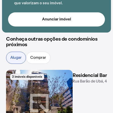
que valorizam o seu imóvel.
Anunciar imóvel
Conheça outras opções de condomínios
próximos
Alugar
Comprar
Residencial Barã
2 imóveis disponíveis
2 imóveis disponíveis
Rua Barão de Ubá, 468