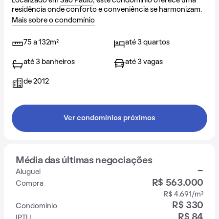
Localizado em
São Paulo
, este condomínio oferece uma
residência onde conforto e conveniência se harmonizam.
Mais sobre o condomínio
75 a 132m²
até 3 quartos
até 3 banheiros
até 3 vagas
de 2012
Ver condomínios próximos
Média das últimas negociações
-
Aluguel
R$ 563.000
Compra
R$ 4.691/m²
R$ 330
Condomínio
R$ 84
IPTU