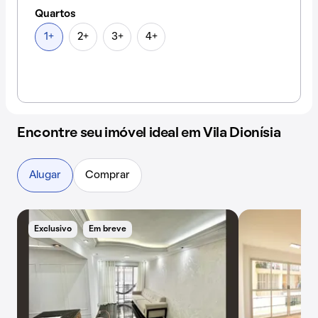
Quartos
1+
2+
3+
4+
Encontre seu imóvel ideal em Vila Dionísia
Alugar
Comprar
Exclusivo
Em breve