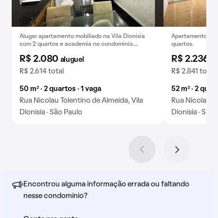
Alugar apartamento mobiliado na Vila Dionisia
Apartamento para 
com 2 quartos e academia no condomínio.
quartos.
Aceitam-se animais.
R$ 2.080
R$ 2.236
aluguel
al
R$ 2.614 total
R$ 2.841 total
50 m² · 2 quartos · 1 vaga
52 m² · 2 quart
Rua Nicolau Tolentino de Almeida, Vila
Rua Nicolau To
Dionísia · São Paulo
Dionísia · São
Encontrou alguma informação errada ou faltando
nesse condomínio?