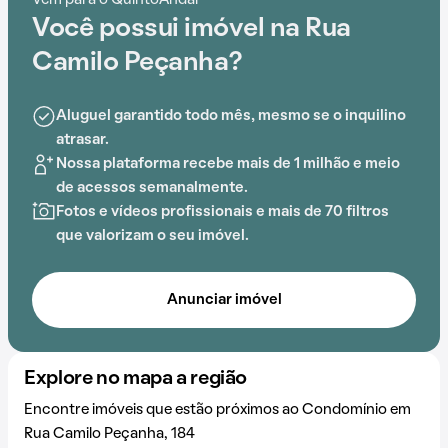
Vem para o QuintoAndar
privilegiada, próximo a UBS Vila Dionísia, EMEF
Você possui imóvel na Rua
Osvaldo Quirino Simõe, Colégio Tecla, Colégio Arca,
Universidade Estácio e Yázigi - Inglês.
Camilo Peçanha?
Com piscina e churrasqueira, este empreendimento
Aluguel garantido todo mês, mesmo se o inquilino
proporciona opções de lazer para todas as idades.
atrasar.
Nossa plataforma recebe mais de 1 milhão e meio
de acessos semanalmente.
Fotos e vídeos profissionais e mais de 70 filtros
que valorizam o seu imóvel.
Anunciar imóvel
Explore no mapa a região
Encontre imóveis que estão próximos ao Condomínio em
Rua Camilo Peçanha, 184