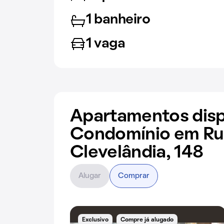
1 banheiro
1 vaga
Apartamentos disp
Condomínio em Ru
Clevelândia, 148
Alugar
Comprar
Exclusivo
Compre já alugado