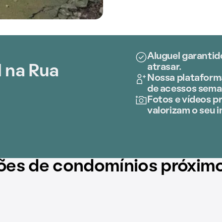
Aluguel garantid
atrasar.
 na Rua
Nossa plataforma
de acessos sema
Fotos e vídeos pr
valorizam o seu i
ões de condomínios próxim