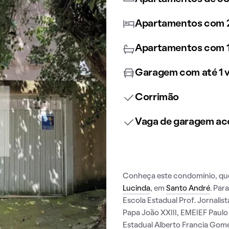
Apartamentos com 2
Apartamentos com 1
Garagem com até 1 
Corrimão
Vaga de garagem ace
Conheça este condomínio, que 
Lucinda
, em
Santo André
. Par
Escola Estadual Prof. Jornali
Papa João XXIII, EMEIEF Paulo
Estadual Alberto Francia Gome