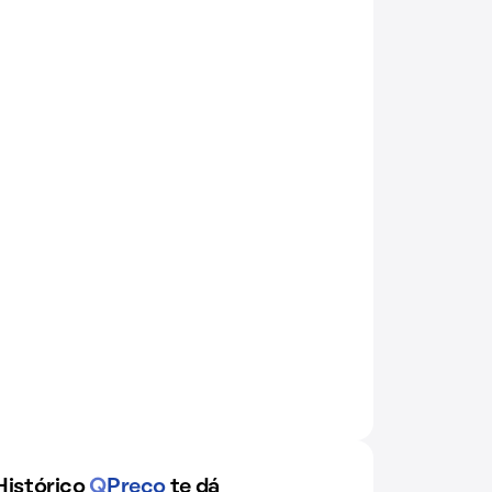
Histórico
Q
Preço
te dá