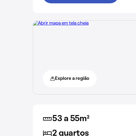
Explore a região
53 a 55m²
2 quartos