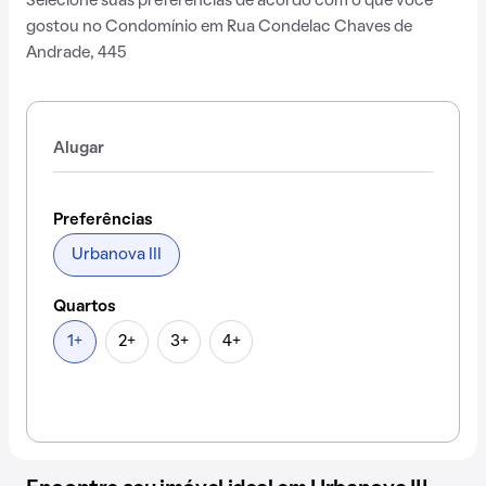
Selecione suas preferências de acordo com o que você
gostou no Condomínio em Rua Condelac Chaves de
Andrade, 445
Alugar
Preferências
Urbanova III
Quartos
1+
2+
3+
4+