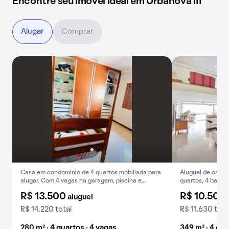
Encontre seu imóvel ideal em Urbanova III
Alugar
Comprar
Casa em condomínio de 4 quartos mobiliada para
Aluguel de casa 
alugar. Com 4 vagas na garagem, piscina e
quartos, 4 banhe
churrasqueira.
Urbanova VI.
R$ 13.500
R$ 10.500
aluguel
R$ 14.220 total
R$ 11.630 tota
280 m² · 4 quartos · 4 vagas
349 m² · 4 qua