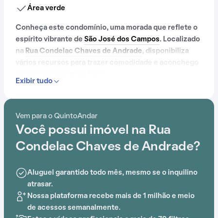
Área verde
Conheça este condomínio, uma morada que reflete o
espírito vibrante de
São José dos Campos
. Localizado
na
Rua Condelac Chaves de Andrade
, disponibiliza
vários recursos para trazer comodidade e aconchego
ao dia a dia dos moradores.
Exibir tudo
Contando com portaria 24 horas, quadra esportiva,
salão de festas, churrasqueira e playground, este
Vem para o QuintoAndar
condomínio é preparado para atender às
Você possui imóvel na Rua
necessidades dos moradores que buscam lazer e
conforto em um só lugar.
Condelac Chaves de Andrade?
A proximidade com Método DeRose Urbanova
Aluguel garantido todo mês, mesmo se o inquilino
acrescenta praticidade e comodidade na rotina dos
atrasar.
que residem no local.
Nossa plataforma recebe mais de 1 milhão e meio
de acessos semanalmente.