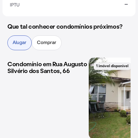
-
IPTU
Que tal conhecer condomínios próximos?
Alugar
Comprar
Condomínio em Rua Augusto
1 imóvel disponível
1 imóvel disponível
Silvério dos Santos, 66