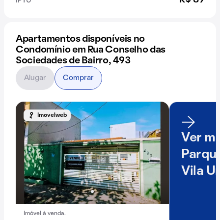
R$ 89
IPTU
Apartamentos disponíveis no
Condomínio em Rua Conselho das
Sociedades de Bairro, 493
Alugar
Comprar
Imovelweb
Ver ma
Parque
Vila 
Imóvel à venda.