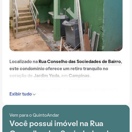
Localizado na
Rua Conselho das Sociedades de Bairro
,
este condomínio oferece um retiro tranquilo no
coração de
Jardim Yeda
, em
Campinas
.
Com lavanderia no prédio, o condomínio acrescenta
Exibir tudo
praticidade no dia a dia dos moradores. A
conveniência é aprimorada pela proximidade com
ESCOLA Rachel de Queiroz, tornando a vida diária
Vem para o QuintoAndar
mais fácil.
Você possui imóvel na Rua