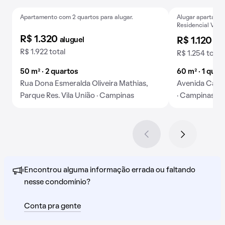
Apartamento com 2 quartos para alugar.
Alugar apartamen
Baixou o preço
Baixou o preço
Residencial Vila 
R$ 1.320
aluguel
R$ 1.120
alu
R$ 1.922 total
R$ 1.254 total
50 m² · 2 quartos
60 m² · 1 quart
Rua Dona Esmeralda Oliveira Mathias,
Avenida Carlo
Parque Res. Vila União · Campinas
· Campinas
Encontrou alguma informação errada ou faltando
nesse condomínio?
Conta pra gente