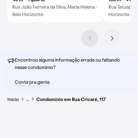
40 m² · 1 quarto
180 m² · 4 qua
Rua João Ferreira da Silva, Maria Helena ·
Rua Tatuapé, M
Belo Horizonte
Horizonte
Encontrou alguma informação errada ou faltando
nesse condomínio?
Conta pra gente
Início
…
Condomínio em Rua Cricaré, 117