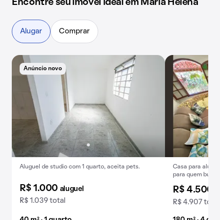
Encontre seu imóvel ideal em Maria Helena
Alugar
Comprar
Anúncio novo
Aluguel de studio com 1 quarto, aceita pets.
Casa para alugar
para quem busca
R$ 1.000
aluguel
R$ 4.500
a
R$ 1.039 total
R$ 4.907 total