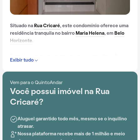
Situado na
Rua Cricaré
, este condomínio oferece uma
residência tranquila no bairro
Maria Helena
, em
Belo
Horizonte
.
Com churrasqueira, proporporciona uma atmosfera
Exibir tudo
de conforto e praticidade. A proximidade com Centro
de Saúde Lagoa, Escola Estadual Menino Jesus de
Praga, Escola Municipal Mário Mourão Filho e Escola
Vem para o QuintoAndar
Estadual São Pedro e São Paulo adiciona conveniência
Você possui imóvel na Rua
ao cotidiano.
Cricaré?
Aluguel garantido todo mês, mesmo se o inquilino
atrasar.
Nossa plataforma recebe mais de 1 milhão e meio