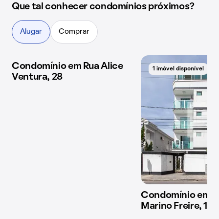
Que tal conhecer condomínios próximos?
Alugar
Comprar
Condomínio em Rua Alice
1 imóvel disponível
1 imóvel disponível
Ventura, 28
Condomínio em R
Marino Freire, 135