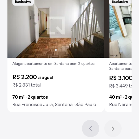
Exclusivo
Exclusivo
Alugar apartamento em Santana com 2 quartos.
Apartamento mob
Santana para alu
R$ 2.200
aluguel
R$ 3.100
al
R$ 2.831 total
R$ 3.449 total
70 m² · 2 quartos
40 m² · 2 quar
Rua Francisca Júlia, Santana · São Paulo
Rua Narandiba