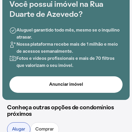
Você possui imóvel na Rua
Estação Jardim São Paulo - Ayrton Senna, tornando a
vida diária mais fácil.
Duarte de Azevedo?
Aluguel garantido todo mês, mesmo se o inquilino
atrasar.
Nossa plataforma recebe mais de 1 milhão e meio
de acessos semanalmente.
Fotos e vídeos profissionais e mais de 70 filtros
que valorizam o seu imóvel.
Anunciar imóvel
Conheça outras opções de condomínios
próximos
Alugar
Comprar