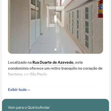
Localizado na
Rua Duarte de Azevedo
, este
condomínio oferece um retiro tranquilo no coração de
Santana
, em
São Paulo
.
Com lavanderia no prédio, o condomínio acrescenta
Exibir tudo
praticidade no dia a dia dos moradores. A
conveniência é aprimorada pela proximidade com
Terminal Santana
,
Estação Santana
, Galeria Center
Vem para o QuintoAndar
Santana, CHSP, Escola Professor Antônio Lisboa e