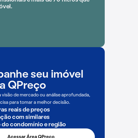
issionais e mais de 70 filtros que
óvel.
anhe seu imóvel
a QPreço
a visão de mercado ou análise aprofundada,
cisa para tomar a melhor decisão.
as reais de preços
ão com similares
o do condomínio e região
Acessar Área QPreço