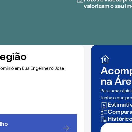
Fotos e vídeos prof
valorizam o seu im
região
domínio em Rua Engenheiro José
Acomp
na
Áre
Para uma rápid
tenha o que pre
Estimativ
Comparaç
Históric
lho