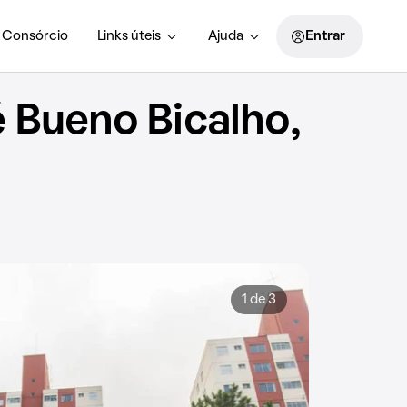
Consórcio
Links úteis
Ajuda
Entrar
 Bueno Bicalho,
1 de 3