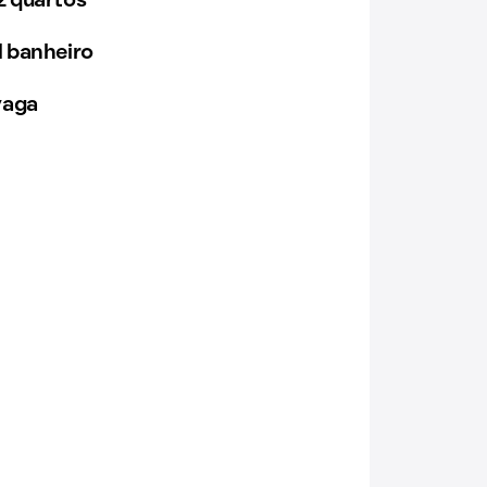
 quartos
 banheiro
vaga