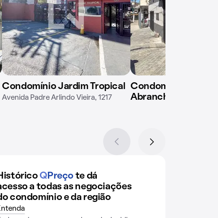
Condomínio Jardim Tropical
Condomínio em Rua
Abranches de Moura
Avenida Padre Arlindo Vieira, 1217
Histórico
Q
Preço
te dá
acesso a todas as negociações
do condomínio e da região
Entenda