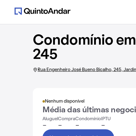
Condomínio em 
245
Rua Engenheiro José Bueno Bicalho, 245, Jardi
Nenhum disponível
Média das últimas negoc
Aluguel
Compra
Condomínio
IPTU
-
-
-
-