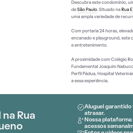
Descubra este condomínio, uma 
de
São Paulo
. Situado na
Rua E
uma ampla variedade de recurs
Com portaria 24 horas, elevado
encanado e playground, este 
e entretenimento.
A proximidade com Colégio Ro
Fundamental Joaquim Nabuco, 
Perfil Pádua, Hospital Veterin
a essa experiência.
Aluguel garantido
atrasar.
 na Rua
Nossa plataforma 
Bueno
acessos semanalm