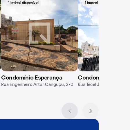
1 imóvel disponível
1 imóvel disponível
Condomínio Esperança
Condomínio Montic
Rua Engenheiro Artur Canguçu, 270
Rua Tecel José Ferreira La