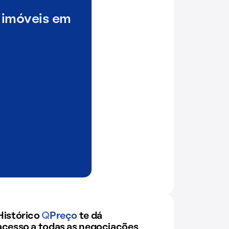
 imóveis em
Histórico
Q
Preço
te dá
acesso a todas as negociações