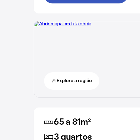
Explore a região
65 a 81m²
3 quartos