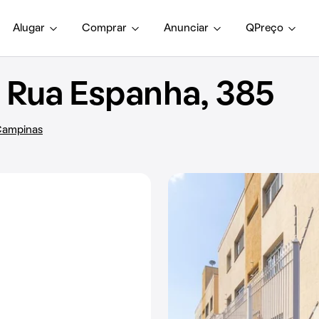
Alugar
Comprar
Anunciar
QPreço
Rua Espanha, 385
 Campinas