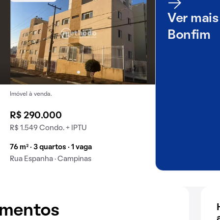
Ver mais
Bonfim
Imóvel à venda.
R$ 290.000
R$ 1.549 Condo. + IPTU
76 m² · 3 quartos · 1 vaga
Rua Espanha · Campinas
amentos