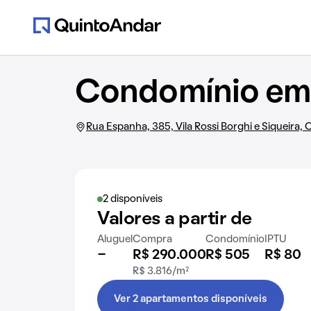
Condomínio em 
Rua Espanha, 385, Vila Rossi Borghi e Siqueira,
2 disponíveis
Valores a partir de
Aluguel
Compra
Condomínio
IPTU
-
R$ 290.000
R$ 505
R$ 80
R$ 3.816/m²
Ver 2 apartamentos disponíveis