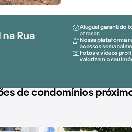
Aluguel garantido t
atrasar.
 na Rua
Nossa plataforma re
acessos semanalme
Fotos e vídeos profi
valorizam o seu imóv
ões de condomínios próxim